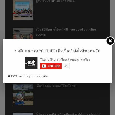
อู่ฮั่น ฉันมา (ทำไม) แล้ว 2024
รีวิว 1 ปีกับการใช้รถไฟฟ้า ora good cat ultra
500km
กดติดตามช่อง YOUTUBE เพื่อเป็นกำลังใจด้วยนะครับ
เที่ยวฮ่องกง จะหลงได้ยังไง EP2
100% secure your website.
เที่ยวฮ่องกง จะหลงได้ยังไง EP1
ลี่เจียง แชงกรีล่า เมืองเทียมฟ้าแห่งโลกตะวันออก