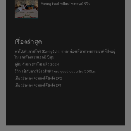
Mining Pool Villas Pattaya) รีวิว
เรื่องล่าสุด
พาไปเดินคามิโคจิ (Kamigōchi) แหล่งท่องเที่ยวทางธรรมชาติที่ตั้งอยู่
ในเขตเทือกเขาแอลป์ญี่ปุ่น
อู่ฮั่น ฉันมา (ทำไม) แล้ว 2024
รีวิว 1 ปีกับการใช้รถไฟฟ้า ora good cat ultra 500km
เที่ยวฮ่องกง จะหลงได้ยังไง EP2
เที่ยวฮ่องกง จะหลงได้ยังไง EP1