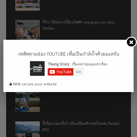
รีวิว 1 ปีกับการใช้รถไฟฟ้า ora good cat ultra
500km
กดติดตามช่อง YOUTUBE เพื่อเป็นกำลังใจด้วยนะครับ
เที่ยวฮ่องกง จะหลงได้ยังไง EP2
100% secure your website.
เที่ยวฮ่องกง จะหลงได้ยังไง EP1
ลี่เจียง แชงกรีล่า เมืองเทียมฟ้าแห่งโลกตะวันออก
EP2