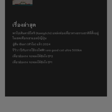
เรื่องล่าสุด
พาไปเดินคามิโคจิ (Kamigōchi) แหล่งท่องเที่ยวทางธรรมชาติที่ตั้งอยู่
ในเขตเทือกเขาแอลป์ญี่ปุ่น
อู่ฮั่น ฉันมา (ทำไม) แล้ว 2024
รีวิว 1 ปีกับการใช้รถไฟฟ้า ora good cat ultra 500km
เที่ยวฮ่องกง จะหลงได้ยังไง EP2
เที่ยวฮ่องกง จะหลงได้ยังไง EP1