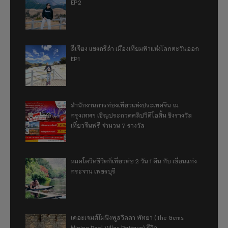
EP2
ลี่เจียง แชงกรีล่า เมืองเทียมฟ้าแห่งโลกตะวันออก
EP1
สำนักงานการท่องเที่ยวแห่งประเทศจีน ณ
กรุงเทพฯ เชิญประกวดคลิปวิดีโอสั้น ชิงรางวัล
เที่ยวจีนฟรี จำนวน 7 รางวัล
หมดโควิดชีวิตก็เที่ยวต่อ 2 วัน 1 คืน กับ เขื่อนแก่ง
กระจาน เพชรบุรี
เดอะเจมส์ไมนิงพูลวิลลา พัทยา (The Gems
Mining Pool Villas Pattaya) รีวิว