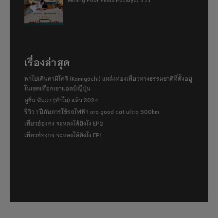
เรื่องล่าสุด
พาไปเดินคามิโคจิ (Kamigōchi) แหล่งท่องเที่ยวทางธรรมชาติที่ตั้งอยู่
ในเขตเทือกเขาแอลป์ญี่ปุ่น
อู่ฮั่น ฉันมา (ทำไม) แล้ว 2024
รีวิว 1 ปีกับการใช้รถไฟฟ้า ora good cat ultra 500km
เที่ยวฮ่องกง จะหลงได้ยังไง EP2
เที่ยวฮ่องกง จะหลงได้ยังไง EP1