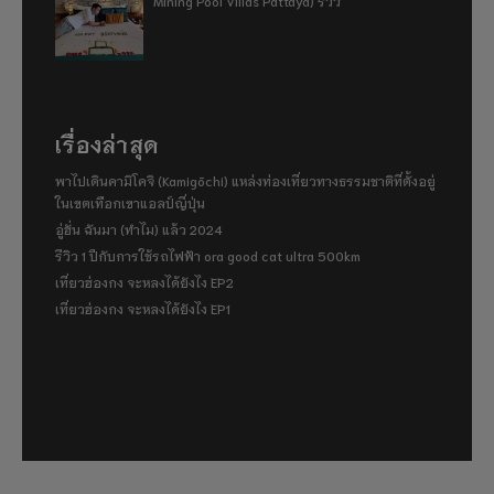
Mining Pool Villas Pattaya) รีวิว
เรื่องล่าสุด
พาไปเดินคามิโคจิ (Kamigōchi) แหล่งท่องเที่ยวทางธรรมชาติที่ตั้งอยู่
ในเขตเทือกเขาแอลป์ญี่ปุ่น
อู่ฮั่น ฉันมา (ทำไม) แล้ว 2024
รีวิว 1 ปีกับการใช้รถไฟฟ้า ora good cat ultra 500km
เที่ยวฮ่องกง จะหลงได้ยังไง EP2
เที่ยวฮ่องกง จะหลงได้ยังไง EP1