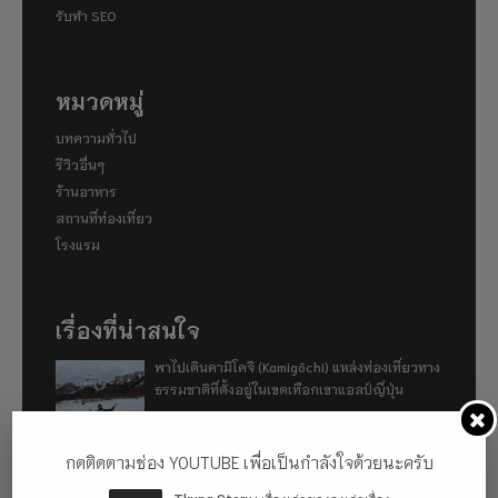
รับทำ SEO
หมวดหมู่
บทความทั่วไป
รีวิวอื่นๆ
ร้านอาหาร
สถานที่ท่องเที่ยว
โรงแรม
เรื่องที่น่าสนใจ
พาไปเดินคามิโคจิ (Kamigōchi) แหล่งท่องเที่ยวทาง
ธรรมชาติที่ตั้งอยู่ในเขตเทือกเขาแอลป์ญี่ปุ่น
กดติดตามช่อง YOUTUBE เพื่อเป็นกำลังใจด้วยนะครับ
อู่ฮั่น ฉันมา (ทำไม) แล้ว 2024