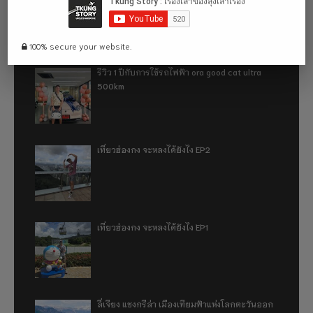
100% secure your website.
รีวิว 1 ปีกับการใช้รถไฟฟ้า ora good cat ultra
500km
เที่ยวฮ่องกง จะหลงได้ยังไง EP2
เที่ยวฮ่องกง จะหลงได้ยังไง EP1
ลี่เจียง แชงกรีล่า เมืองเทียมฟ้าแห่งโลกตะวันออก