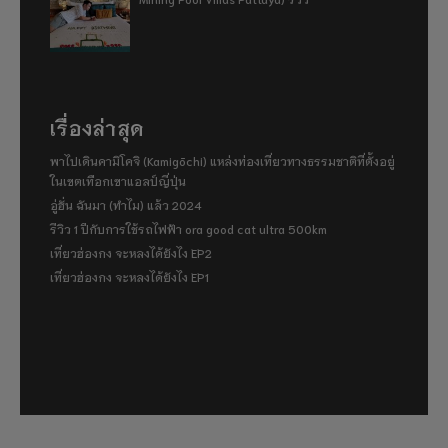
เรื่องล่าสุด
พาไปเดินคามิโคจิ (Kamigōchi) แหล่งท่องเที่ยวทางธรรมชาติที่ตั้งอยู่
ในเขตเทือกเขาแอลป์ญี่ปุ่น
อู่ฮั่น ฉันมา (ทำไม) แล้ว 2024
รีวิว 1 ปีกับการใช้รถไฟฟ้า ora good cat ultra 500km
เที่ยวฮ่องกง จะหลงได้ยังไง EP2
เที่ยวฮ่องกง จะหลงได้ยังไง EP1