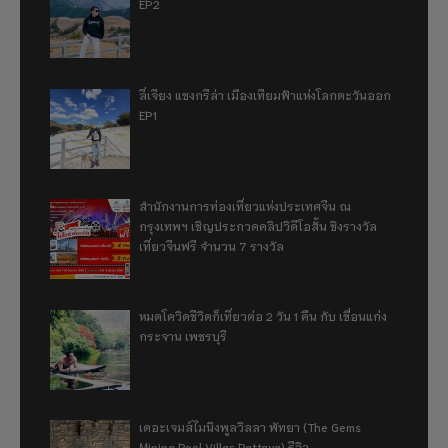
EP2
ลี่เจียง แชงกรีล่า เมืองเทียมฟ้าแห่งโลกตะวันออก
EP1
สำนักงานการท่องเที่ยวแห่งประเทศจีน ณ
กรุงเทพฯ เชิญประกวดคลิปวิดีโอสั้น ชิงรางวัล
เที่ยวจีนฟรี จำนวน 7 รางวัล
หมดโควิดชีวิตก็เที่ยวต่อ 2 วัน 1 คืน กับ เขื่อนแก่ง
กระจาน เพชรบุรี
เดอะเจมส์ไมนิงพูลวิลลา พัทยา (The Gems
Mining Pool Villas Pattaya) รีวิว