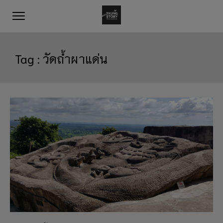
Tag :
วัดถ้ำผาแด่น