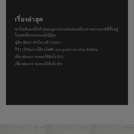
เรื่องล่าสุด
พาไปเดินคามิโคจิ (Kamigōchi) แหล่งท่องเที่ยวทางธรรมชาติที่ตั้งอยู่
ในเขตเทือกเขาแอลป์ญี่ปุ่น
อู่ฮั่น ฉันมา (ทำไม) แล้ว 2024
รีวิว 1 ปีกับการใช้รถไฟฟ้า ora good cat ultra 500km
เที่ยวฮ่องกง จะหลงได้ยังไง EP2
เที่ยวฮ่องกง จะหลงได้ยังไง EP1