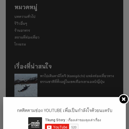
หมวดหมู่
บทความทั่วไป
รีวิวอื่นๆ
ร้านอาหาร
สถานที่ท่องเที่ยว
โรงแรม
เรื่องที่น่าสนใจ
พาไปเดินคามิโคจิ (Kamigōchi) แหล่งท่องเที่ยวทาง
ธรรมชาติที่ตั้งอยู่ในเขตเทือกเขาแอลป์ญี่ปุ่น
อู่ฮั่น ฉันมา (ทำไม) แล้ว 2024
กดติดตามช่อง YOUTUBE เพื่อเป็นกำลังใจด้วยนะครับ