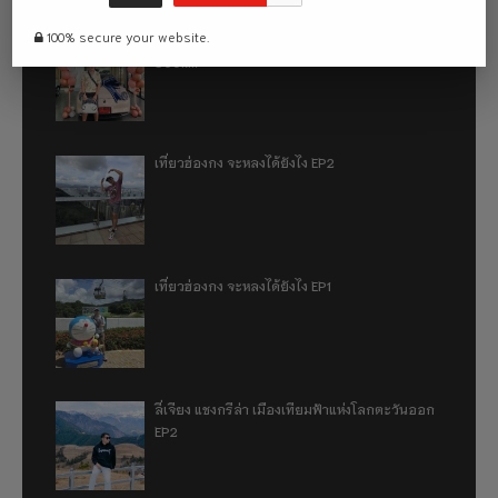
100% secure your website.
รีวิว 1 ปีกับการใช้รถไฟฟ้า ora good cat ultra
500km
เที่ยวฮ่องกง จะหลงได้ยังไง EP2
เที่ยวฮ่องกง จะหลงได้ยังไง EP1
ลี่เจียง แชงกรีล่า เมืองเทียมฟ้าแห่งโลกตะวันออก
EP2