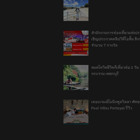
สำนักงานการท่องเที่ยวแห่งป
เชิญประกวดคลิปวิดีโอสั้น ชิงร
จำนวน 7 รางวัล
หมดโควิดชีวิตก็เที่ยวต่อ 2 วัน 1
กระจาน เพชรบุรี
เดอะเจมส์ไมนิงพูลวิลลา พัท
Pool Villas Pattaya) รีวิว