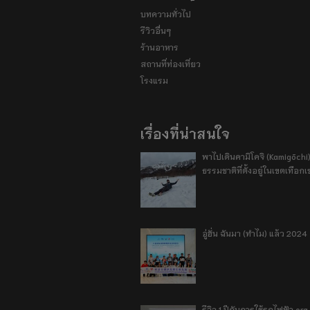
บทความทั่วไป
รีวิวอื่นๆ
ร้านอาหาร
สถานที่ท่องเที่ยว
โรงแรม
เรื่องที่น่าสนใจ
พาไปเดินคามิโคจิ (Kamigōchi)
ธรรมชาติที่ตั้งอยู่ในเขตเทือกเ
อู่ฮั่น ฉันมา (ทำไม) แล้ว 2024
รีวิว 1 ปีกับการใช้รถไฟฟ้า o