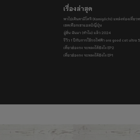
เรื่องล่าสุด
พาไปเดินคามิโคจิ (Kamigōchi) แหล่งท่องเที่ยวทา
เขตเทือกเขาแอลป์ญี่ปุ่น
อู่ฮั่น ฉันมา (ทำไม) แล้ว 2024
รีวิว 1 ปีกับการใช้รถไฟฟ้า ora good cat ultra
เที่ยวฮ่องกง จะหลงได้ยังไง EP2
เที่ยวฮ่องกง จะหลงได้ยังไง EP1