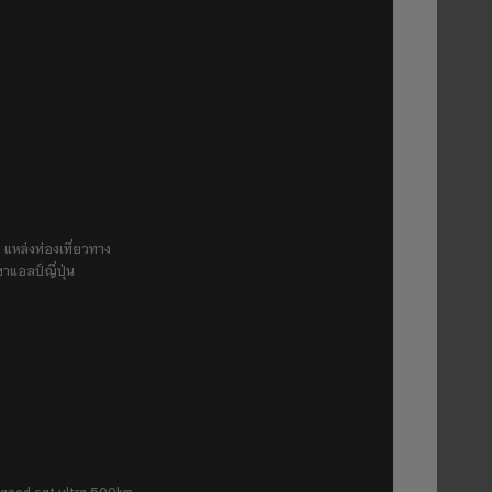
 แหล่งท่องเที่ยวทาง
ขาแอลป์ญี่ปุ่น
ra good cat ultra 500km