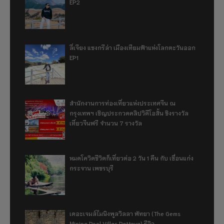
EP2
ลี่เจียง แชงกรีล่า เมืองเทียมฟ้าแห่งโลกตะวันออก
EP1
สำนักงานการท่องเที่ยวแห่งประเทศจีน ณ
กรุงเทพฯ เชิญประกวดคลิปวิดีโอสั้น ชิงรางวัล
เที่ยวจีนฟรี จำนวน 7 รางวัล
หมดโควิดชีวิตก็เที่ยวต่อ 2 วัน 1 คืน กับ เขื่อนแก่ง
กระจาน เพชรบุรี
เดอะเจมส์ไมนิงพูลวิลลา พัทยา (The Gems
Mining Pool Villas Pattaya) รีวิว