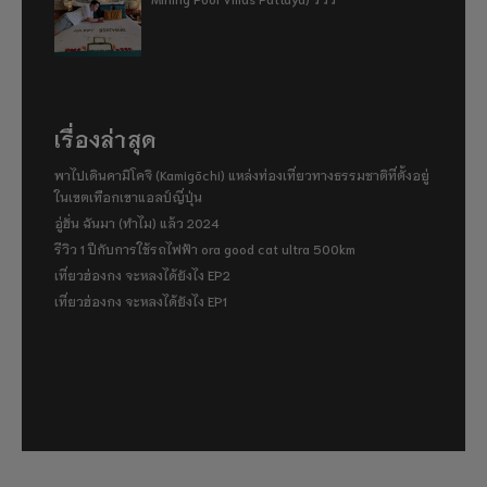
เรื่องล่าสุด
พาไปเดินคามิโคจิ (Kamigōchi) แหล่งท่องเที่ยวทางธรรมชาติที่ตั้งอยู่
ในเขตเทือกเขาแอลป์ญี่ปุ่น
อู่ฮั่น ฉันมา (ทำไม) แล้ว 2024
รีวิว 1 ปีกับการใช้รถไฟฟ้า ora good cat ultra 500km
เที่ยวฮ่องกง จะหลงได้ยังไง EP2
เที่ยวฮ่องกง จะหลงได้ยังไง EP1