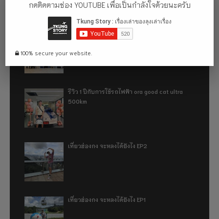
กดติดตามช่อง YOUTUBE เพื่อเป็นกำลังใจด้วยนะครับ
อู่ฮั่น ฉันมา (ทำไม) แล้ว 2024
100% secure your website.
รีวิว 1 ปีกับการใช้รถไฟฟ้า ora good cat ultra
500km
เที่ยวฮ่องกง จะหลงได้ยังไง EP2
เที่ยวฮ่องกง จะหลงได้ยังไง EP1