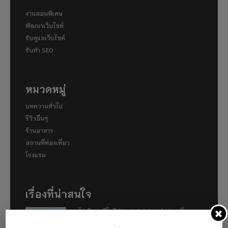
งานสอนพิเศษ
พัฒนาเว็บไซต์
รับดูแลเว็บไซต์
รับทำ SEO
หมวดหมู่
บทความทั่วไป
รีวิวอื่นๆ
ร้านอาหาร
สถานที่ท่องเที่ยว
โรงแรม
เรื่องที่น่าสนใจ
พาไปเดินคามิโคจิ (Kamigōchi) แหล่งท่องเที่ยวทาง
ธรรมชาติที่ตั้งอยู่ในเขตเทือกเขาแอลป์ญี่ปุ่น