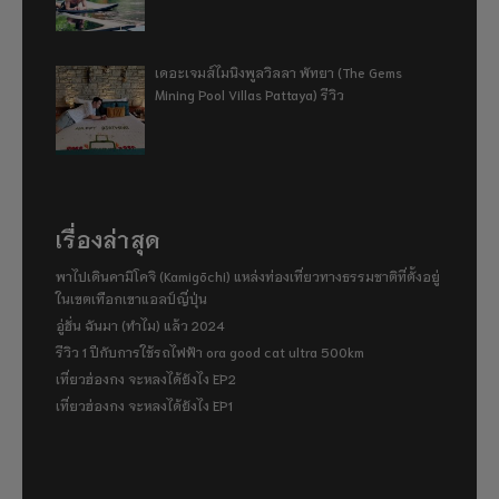
เดอะเจมส์ไมนิงพูลวิลลา พัทยา (The Gems
Mining Pool Villas Pattaya) รีวิว
เรื่องล่าสุด
พาไปเดินคามิโคจิ (Kamigōchi) แหล่งท่องเที่ยวทางธรรมชาติที่ตั้งอยู่
ในเขตเทือกเขาแอลป์ญี่ปุ่น
อู่ฮั่น ฉันมา (ทำไม) แล้ว 2024
รีวิว 1 ปีกับการใช้รถไฟฟ้า ora good cat ultra 500km
เที่ยวฮ่องกง จะหลงได้ยังไง EP2
เที่ยวฮ่องกง จะหลงได้ยังไง EP1