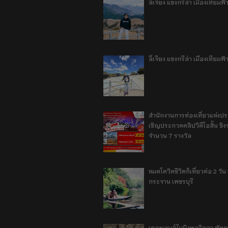
ลี่เจียง แชงกรีล่า เมืองเทีย
ลี่เจียง แชงกรีล่า เมืองเทียม
สำนักงานการท่องเที่ยวแห่งป
เชิญประกวดคลิปวิดีโอสั้น ชิงร
จำนวน 7 รางวัล
หมดโควิดชีวิตก็เที่ยวต่อ 2 วัน 1
กระจาน เพชรบุรี
เดอะเจมส์ไมนิงพูลวิลลา พัท