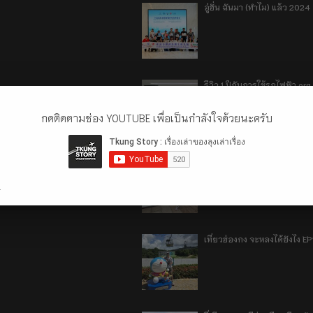
อู่ฮั่น ฉันมา (ทำไม) แล้ว 2024
รีวิว 1 ปีกับการใช้รถไฟฟ้า o
กดติดตามช่อง YOUTUBE เพื่อเป็นกำลังใจด้วยนะครับ
เที่ยวฮ่องกง จะหลงได้ยังไง E
.
เที่ยวฮ่องกง จะหลงได้ยังไง EP