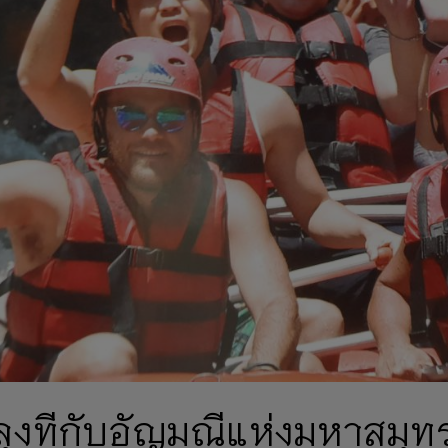
ลุงทีกับอัญมณีแห่งมหาสมุท