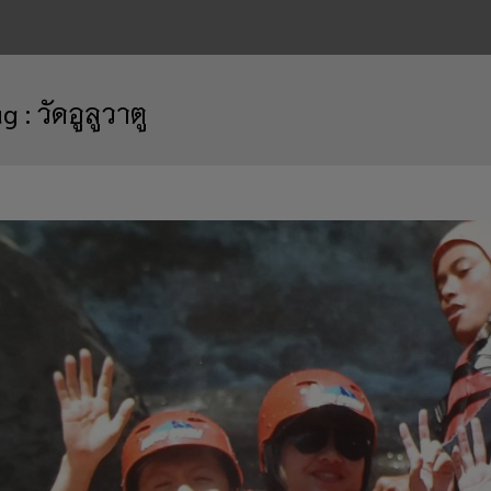
ag :
วัดอูลูวาตู