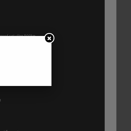
ra good cat ultra 500km
P2
1