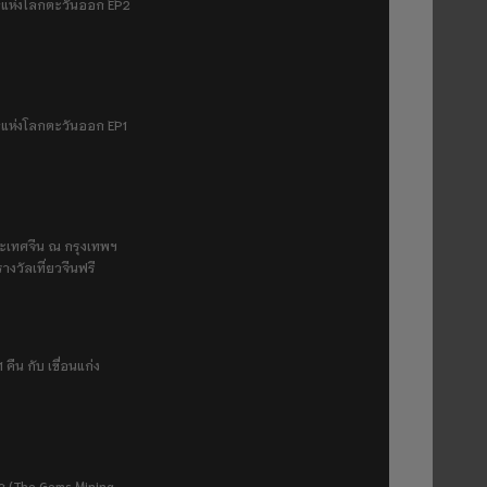
มฟ้าแห่งโลกตะวันออก EP2
ฟ้าแห่งโลกตะวันออก EP1
ระเทศจีน ณ กรุงเทพฯ
างวัลเที่ยวจีนฟรี
 คืน กับ เขื่อนแก่ง
ยา (The Gems Mining