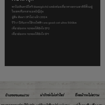
พาไปเดินคามิโคจิ (Kamigōchi) แหล่งท่องเที่ยวทางธรรมชาติที่ตั้งอยู่
ในเขตเทือกเขาแอลป์ญี่ปุ่น
อู่ฮั่น ฉันมา (ทำไม) แล้ว 2024
รีวิว 1 ปีกับการใช้รถไฟฟ้า ora good cat ultra 500km
เที่ยวฮ่องกง จะหลงได้ยังไง EP2
เที่ยวฮ่องกง จะหลงได้ยังไง EP1