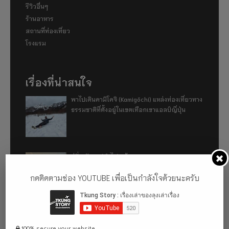
รีวิวอื่นๆ
ร้านอาหาร
สถานที่ท่องเที่ยว
โรงแรม
เรื่องที่น่าสนใจ
พาไปเดินคามิโคจิ (Kamigōchi) แหล่งท่องเที่ยวทาง
ธรรมชาติที่ตั้งอยู่ในเขตเทือกเขาแอลป์ญี่ปุ่น
อู่ฮั่น ฉันมา (ทำไม) แล้ว 2024
กดติดตามช่อง YOUTUBE เพื่อเป็นกำลังใจด้วยนะครับ
รีวิว 1 ปีกับการใช้รถไฟฟ้า ora good cat ultra
500km
100% secure your website.