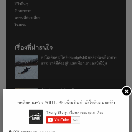
รีวิวอื่นๆ
ร้านอาหาร
สถานที่ท่องเที่ยว
โรงแรม
เรื่องที่น่าสนใจ
พาไปเดินคามิโคจิ (Kamigōchi) แหล่งท่องเที่ยวทาง
ธรรมชาติที่ตั้งอยู่ในเขตเทือกเขาแอลป์ญี่ปุ่น
อู่ฮั่น ฉันมา (ทำไม) แล้ว 2024
กดติดตามช่อง YOUTUBE เพื่อเป็นกำลังใจด้วยนะครับ
รีวิว 1 ปีกับการใช้รถไฟฟ้า ora good cat ultra
500km
100% secure your website.