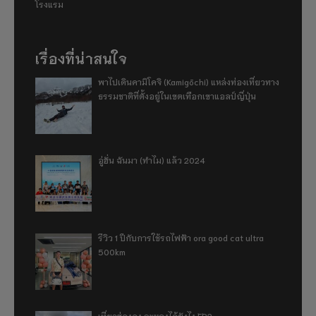
โรงแรม
เรื่องที่น่าสนใจ
พาไปเดินคามิโคจิ (Kamigōchi) แหล่งท่องเที่ยวทาง
ธรรมชาติที่ตั้งอยู่ในเขตเทือกเขาแอลป์ญี่ปุ่น
อู่ฮั่น ฉันมา (ทำไม) แล้ว 2024
รีวิว 1 ปีกับการใช้รถไฟฟ้า ora good cat ultra
500km
เที่ยวฮ่องกง จะหลงได้ยังไง EP2