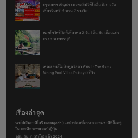
กรุงเทพฯ เชิญประกวดคลิปวิดีโอสั้น ชิงรางวัล
เที่ยวจีนฟรี จำนวน 7 รางวัล
หมดโควิดชีวิตก็เที่ยวต่อ 2 วัน 1 คืน กับ เขื่อนแก่ง
กระจาน เพชรบุรี
เดอะเจมส์ไมนิงพูลวิลลา พัทยา (The Gems
Mining Pool Villas Pattaya) รีวิว
เรื่องล่าสุด
พาไปเดินคามิโคจิ (Kamigōchi) แหล่งท่องเที่ยวทางธรรมชาติที่ตั้งอยู่
ในเขตเทือกเขาแอลป์ญี่ปุ่น
อู่ฮั่น ฉันมา (ทำไม) แล้ว 2024