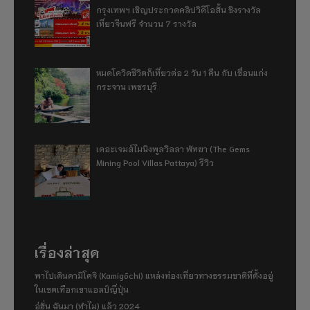
กรุงเทพฯ เชิญประกวดคลิปวิดีโอสั้น ชิงรางวัล
เที่ยวจีนฟรี จำนวน 7 รางวัล
หมดโควิดชีวิตก็เที่ยวต่อ 2 วัน 1 คืน กับ เขื่อนแก่ง
กระจาน เพชรบุรี
เดอะเจมส์ไมนิงพูลวิลลา พัทยา (The Gems
Mining Pool Villas Pattaya) รีวิว
เรื่องล่าสุด
พาไปเดินคามิโคจิ (Kamigōchi) แหล่งท่องเที่ยวทางธรรมชาติที่ตั้งอยู่
ในเขตเทือกเขาแอลป์ญี่ปุ่น
อู่ฮั่น ฉันมา (ทำไม) แล้ว 2024