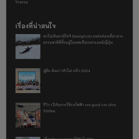
โรงแรม
เรื่องที่น่าสนใจ
พาไปเดินคามิโคจิ (Kamigōchi) แหล่งท่องเที่ยวทาง
ธรรมชาติที่ตั้งอยู่ในเขตเทือกเขาแอลป์ญี่ปุ่น
อู่ฮั่น ฉันมา (ทำไม) แล้ว 2024
รีวิว 1 ปีกับการใช้รถไฟฟ้า ora good cat ultra
500km
เที่ยวฮ่องกง จะหลงได้ยังไง EP2