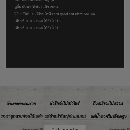
อู่ฮั่น ฉันมา (ทำไม) แล้ว 2024
รีวิว 1 ปีกับการใช้รถไฟฟ้า ora good cat ultra 500km
เที่ยวฮ่องกง จะหลงได้ยังไง EP2
เที่ยวฮ่องกง จะหลงได้ยังไง EP1
tkunginter