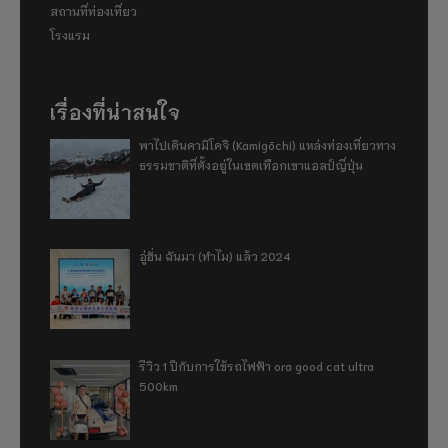
สถานที่ท่องเที่ยว
โรงแรม
เรื่องที่น่าสนใจ
พาไปเดินคามิโคจิ (Kamigōchi) แหล่งท่องเที่ยวทาง
ธรรมชาติที่ตั้งอยู่ในเขตเทือกเขาแอลป์ญี่ปุ่น
อู่ฮั่น ฉันมา (ทำไม) แล้ว 2024
รีวิว 1 ปีกับการใช้รถไฟฟ้า ora good cat ultra
500km