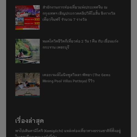
สำนักงานการท่องเที่ยวแห่งประเทศจีน ณ
กรุงเทพฯ เชิญประกวดคลิปวิดีโอสั้น ชิงรางวัล
เที่ยวจีนฟรี จำนวน 7 รางวัล
หมดโควิดชีวิตก็เที่ยวต่อ 2 วัน 1 คืน กับ เขื่อนแก่ง
กระจาน เพชรบุรี
เดอะเจมส์ไมนิงพูลวิลลา พัทยา (The Gems
Mining Pool Villas Pattaya) รีวิว
เรื่องล่าสุด
พาไปเดินคามิโคจิ (Kamigōchi) แหล่งท่องเที่ยวทางธรรมชาติที่ตั้งอยู่
ในเขตเทือกเขาแอลป์ญี่ปุ่น