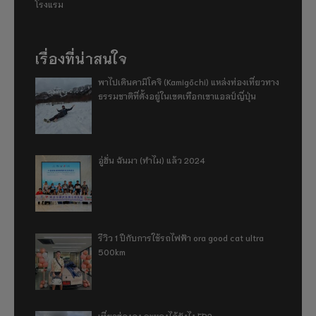
โรงแรม
เรื่องที่น่าสนใจ
พาไปเดินคามิโคจิ (Kamigōchi) แหล่งท่องเที่ยวทาง
ธรรมชาติที่ตั้งอยู่ในเขตเทือกเขาแอลป์ญี่ปุ่น
อู่ฮั่น ฉันมา (ทำไม) แล้ว 2024
รีวิว 1 ปีกับการใช้รถไฟฟ้า ora good cat ultra
500km
เที่ยวฮ่องกง จะหลงได้ยังไง EP2