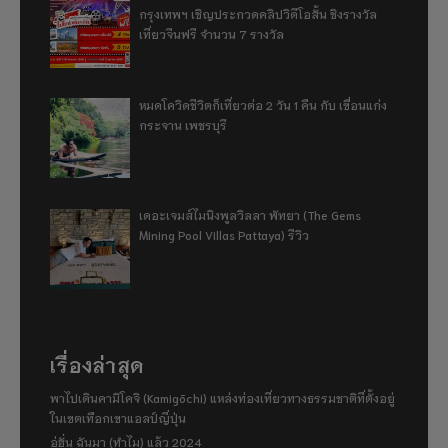
กรุงเทพฯ เชิญประกวดคลิปวิดีโอสั้น ชิงรางวัล
เที่ยวจีนฟรี จำนวน 7 รางวัล
หมดโควิดชีวิตก็เที่ยวต่อ 2 วัน 1 คืน กับ เขื่อนแก่ง
กระจาน เพชรบุรี
เดอะเจมส์ไมนิงพูลวิลลา พัทยา (The Gems
Mining Pool Villas Pattaya) รีวิว
เรื่องล่าสุด
พาไปเดินคามิโคจิ (Kamigōchi) แหล่งท่องเที่ยวทางธรรมชาติที่ตั้งอยู่
ในเขตเทือกเขาแอลป์ญี่ปุ่น
อู่ฮั่น ฉันมา (ทำไม) แล้ว 2024