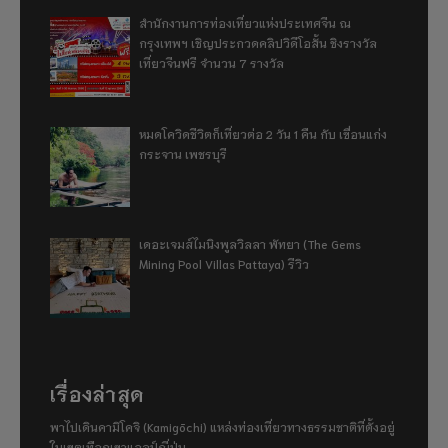
สำนักงานการท่องเที่ยวแห่งประเทศจีน ณ
กรุงเทพฯ เชิญประกวดคลิปวิดีโอสั้น ชิงรางวัล
เที่ยวจีนฟรี จำนวน 7 รางวัล
หมดโควิดชีวิตก็เที่ยวต่อ 2 วัน 1 คืน กับ เขื่อนแก่ง
กระจาน เพชรบุรี
เดอะเจมส์ไมนิงพูลวิลลา พัทยา (The Gems
Mining Pool Villas Pattaya) รีวิว
เรื่องล่าสุด
พาไปเดินคามิโคจิ (Kamigōchi) แหล่งท่องเที่ยวทางธรรมชาติที่ตั้งอยู่
ในเขตเทือกเขาแอลป์ญี่ปุ่น