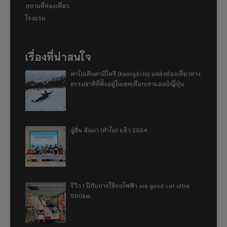
สถานที่ท่องเที่ยว
โรงแรม
เรื่องที่น่าสนใจ
พาไปเดินคามิโคจิ (Kamigōchi) แหล่งท่องเที่ยวทาง
ธรรมชาติที่ตั้งอยู่ในเขตเทือกเขาแอลป์ญี่ปุ่น
อู่ฮั่น ฉันมา (ทำไม) แล้ว 2024
รีวิว 1 ปีกับการใช้รถไฟฟ้า ora good cat ultra
500km