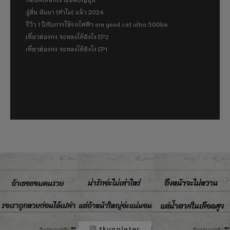
อู่ฮั่น ฉันมา (ทำไม) แล้ว 2024
รีวิว 1 ปีกับการใช้รถไฟฟ้า ora good cat ultra 500km
เที่ยวฮ่องกง จะหลงได้ยังไง EP2
เที่ยวฮ่องกง จะหลงได้ยังไง EP1
tkunginter