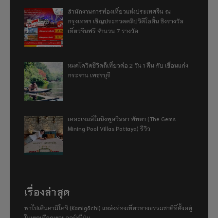
สำนักงานการท่องเที่ยวแห่งประเทศจีน ณ
กรุงเทพฯ เชิญประกวดคลิปวิดีโอสั้น ชิงรางวัล
เที่ยวจีนฟรี จำนวน 7 รางวัล
หมดโควิดชีวิตก็เที่ยวต่อ 2 วัน 1 คืน กับ เขื่อนแก่ง
กระจาน เพชรบุรี
เดอะเจมส์ไมนิงพูลวิลลา พัทยา (The Gems
Mining Pool Villas Pattaya) รีวิว
เรื่องล่าสุด
พาไปเดินคามิโคจิ (Kamigōchi) แหล่งท่องเที่ยวทางธรรมชาติที่ตั้งอยู่
ในเขตเทือกเขาแอลป์ญี่ปุ่น