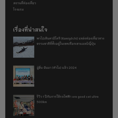
สถานที่ท่องเที่ยว
โรงแรม
เรื่องที่น่าสนใจ
พาไปเดินคามิโคจิ (Kamigōchi) แหล่งท่องเที่ยวทาง
ธรรมชาติที่ตั้งอยู่ในเขตเทือกเขาแอลป์ญี่ปุ่น
อู่ฮั่น ฉันมา (ทำไม) แล้ว 2024
รีวิว 1 ปีกับการใช้รถไฟฟ้า ora good cat ultra
500km