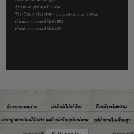
อู่ฮั่น ฉันมา (ทำไม) แล้ว 2024
รีวิว 1 ปีกับการใช้รถไฟฟ้า ora good cat ultra 500km
เที่ยวฮ่องกง จะหลงได้ยังไง EP2
เที่ยวฮ่องกง จะหลงได้ยังไง EP1
tkunginter