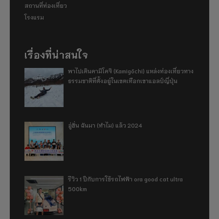
สถานที่ท่องเที่ยว
โรงแรม
เรื่องที่น่าสนใจ
พาไปเดินคามิโคจิ (Kamigōchi) แหล่งท่องเที่ยวทาง
ธรรมชาติที่ตั้งอยู่ในเขตเทือกเขาแอลป์ญี่ปุ่น
อู่ฮั่น ฉันมา (ทำไม) แล้ว 2024
รีวิว 1 ปีกับการใช้รถไฟฟ้า ora good cat ultra
500km