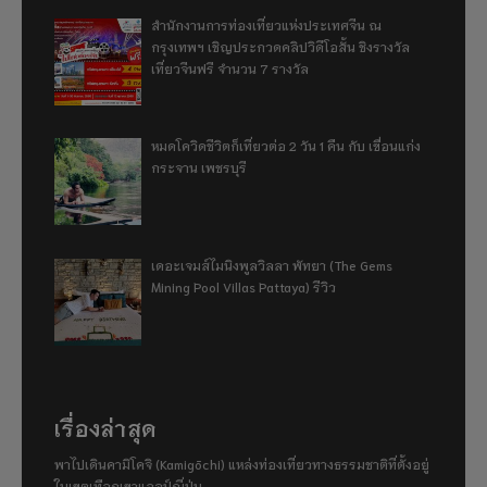
สำนักงานการท่องเที่ยวแห่งประเทศจีน ณ
กรุงเทพฯ เชิญประกวดคลิปวิดีโอสั้น ชิงรางวัล
เที่ยวจีนฟรี จำนวน 7 รางวัล
หมดโควิดชีวิตก็เที่ยวต่อ 2 วัน 1 คืน กับ เขื่อนแก่ง
กระจาน เพชรบุรี
เดอะเจมส์ไมนิงพูลวิลลา พัทยา (The Gems
Mining Pool Villas Pattaya) รีวิว
เรื่องล่าสุด
พาไปเดินคามิโคจิ (Kamigōchi) แหล่งท่องเที่ยวทางธรรมชาติที่ตั้งอยู่
ในเขตเทือกเขาแอลป์ญี่ปุ่น