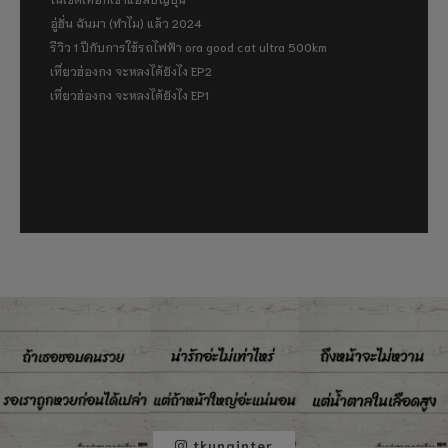
อู่ฮั่น ฉันมา (ทำไม) แล้ว 2024
รีวิว 1 ปีกับการใช้รถไฟฟ้า ora good cat ultra 500km
เที่ยวฮ่องกง จะหลงได้ยังไง EP2
เที่ยวฮ่องกง จะหลงได้ยังไง EP1
tkunginter