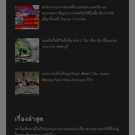
สำนักงานการท่องเที่ยวแห่งประเทศจีน ณ
กรุงเทพฯ เชิญประกวดคลิปวิดีโอสั้น ชิงรางวัล
เที่ยวจีนฟรี จำนวน 7 รางวัล
หมดโควิดชีวิตก็เที่ยวต่อ 2 วัน 1 คืน กับ เขื่อนแก่ง
กระจาน เพชรบุรี
เดอะเจมส์ไมนิงพูลวิลลา พัทยา (The Gems
Mining Pool Villas Pattaya) รีวิว
เรื่องล่าสุด
พาไปเดินคามิโคจิ (Kamigōchi) แหล่งท่องเที่ยวทางธรรมชาติที่ตั้งอยู่
ในเขตเทือกเขาแอลป์ญี่ปุ่น