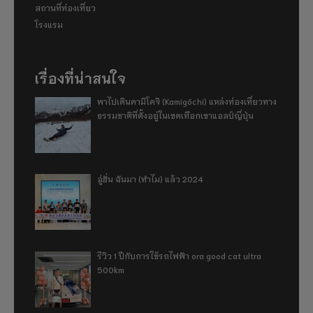
สถานที่ท่องเที่ยว
โรงแรม
เรื่องที่น่าสนใจ
พาไปเดินคามิโคจิ (Kamigōchi) แหล่งท่องเที่ยวทาง
ธรรมชาติที่ตั้งอยู่ในเขตเทือกเขาแอลป์ญี่ปุ่น
อู่ฮั่น ฉันมา (ทำไม) แล้ว 2024
รีวิว 1 ปีกับการใช้รถไฟฟ้า ora good cat ultra
500km