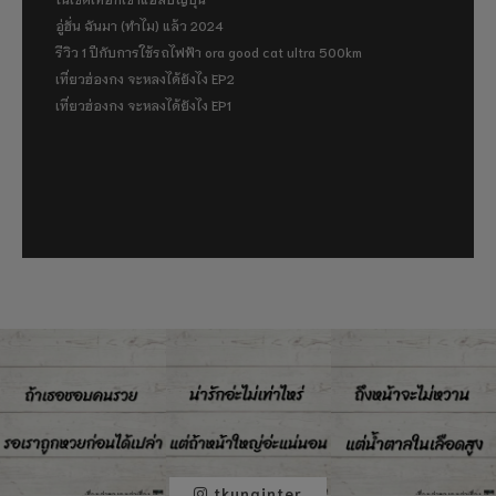
อู่ฮั่น ฉันมา (ทำไม) แล้ว 2024
รีวิว 1 ปีกับการใช้รถไฟฟ้า ora good cat ultra 500km
เที่ยวฮ่องกง จะหลงได้ยังไง EP2
เที่ยวฮ่องกง จะหลงได้ยังไง EP1
tkunginter