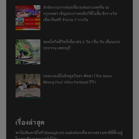
สำนักงานการท่องเที่ยวแห่งประเทศจีน ณ
กรุงเทพฯ เชิญประกวดคลิปวิดีโอสั้น ชิงรางวัล
เที่ยวจีนฟรี จำนวน 7 รางวัล
หมดโควิดชีวิตก็เที่ยวต่อ 2 วัน 1 คืน กับ เขื่อนแก่ง
กระจาน เพชรบุรี
เดอะเจมส์ไมนิงพูลวิลลา พัทยา (The Gems
Mining Pool Villas Pattaya) รีวิว
เรื่องล่าสุด
พาไปเดินคามิโคจิ (Kamigōchi) แหล่งท่องเที่ยวทางธรรมชาติที่ตั้งอยู่
ในเขตเทือกเขาแอลป์ญี่ปุ่น