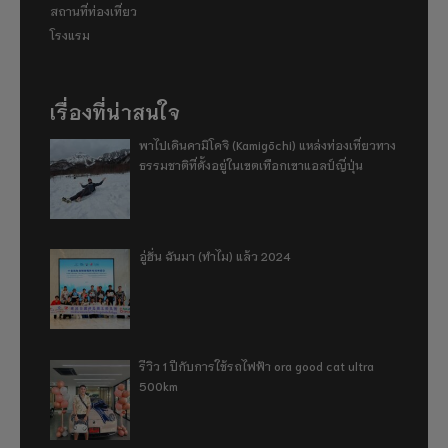
สถานที่ท่องเที่ยว
โรงแรม
เรื่องที่น่าสนใจ
พาไปเดินคามิโคจิ (Kamigōchi) แหล่งท่องเที่ยวทาง
ธรรมชาติที่ตั้งอยู่ในเขตเทือกเขาแอลป์ญี่ปุ่น
อู่ฮั่น ฉันมา (ทำไม) แล้ว 2024
รีวิว 1 ปีกับการใช้รถไฟฟ้า ora good cat ultra
500km