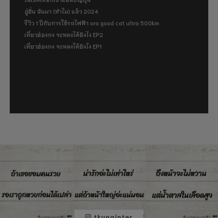
อู่ฮั่น ฉันมา (ทำไม) แล้ว 2024
รีวิว 1 ปีกับการใช้รถไฟฟ้า ora good cat ultra 500km
เที่ยวฮ่องกง จะหลงได้ยังไง EP2
เที่ยวฮ่องกง จะหลงได้ยังไง EP1
tkunginter