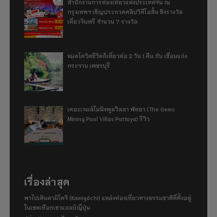
สำนักงานการท่องเที่ยวแห่งประเทศจีน ณ
กรุงเทพฯ เชิญประกวดคลิปวิดีโอสั้น ชิงรางวัล
เที่ยวจีนฟรี จำนวน 7 รางวัล
หมดโควิดชีวิตก็เที่ยวต่อ 2 วัน 1 คืน กับ เขื่อนแก่ง
กระจาน เพชรบุรี
เดอะเจมส์ไมนิงพูลวิลลา พัทยา (The Gems
Mining Pool Villas Pattaya) รีวิว
เรื่องล่าสุด
พาไปเดินคามิโคจิ (Kamigōchi) แหล่งท่องเที่ยวทางธรรมชาติที่ตั้งอยู่
ในเขตเทือกเขาแอลป์ญี่ปุ่น