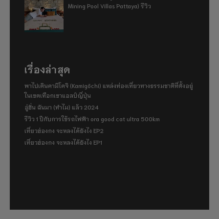
Mining Pool Villas Pattaya) รีวิว
เรื่องล่าสุด
พาไปเดินคามิโคจิ (Kamigōchi) แหล่งท่องเที่ยวทางธรรมชาติที่ตั้งอยู่
ในเขตเทือกเขาแอลป์ญี่ปุ่น
อู่ฮั่น ฉันมา (ทำไม) แล้ว 2024
รีวิว 1 ปีกับการใช้รถไฟฟ้า ora good cat ultra 500km
เที่ยวฮ่องกง จะหลงได้ยังไง EP2
เที่ยวฮ่องกง จะหลงได้ยังไง EP1