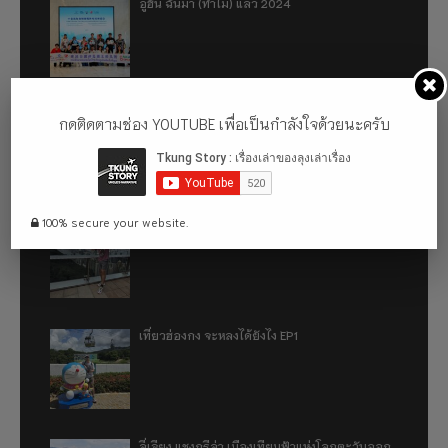
อู่ฮั่น ฉันมา (ทำไม) แล้ว 2024
รีวิว 1 ปีกับการใช้รถไฟฟ้า ora good cat ultra
กดติดตามช่อง YOUTUBE เพื่อเป็นกำลังใจด้วยนะครับ
500km
100% secure your website.
เที่ยวฮ่องกง จะหลงได้ยังไง EP2
เที่ยวฮ่องกง จะหลงได้ยังไง EP1
ลี่เจียง แชงกรีล่า เมืองเทียมฟ้าแห่งโลกตะวันออก