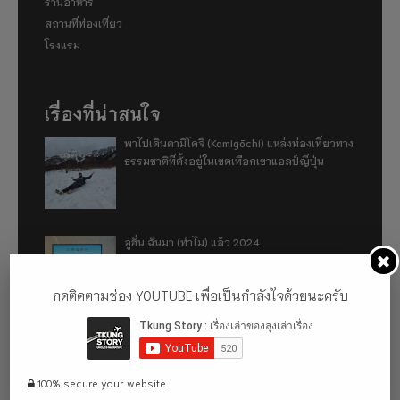
ร้านอาหาร
สถานที่ท่องเที่ยว
โรงแรม
เรื่องที่น่าสนใจ
พาไปเดินคามิโคจิ (Kamigōchi) แหล่งท่องเที่ยวทาง
ธรรมชาติที่ตั้งอยู่ในเขตเทือกเขาแอลป์ญี่ปุ่น
อู่ฮั่น ฉันมา (ทำไม) แล้ว 2024
กดติดตามช่อง YOUTUBE เพื่อเป็นกำลังใจด้วยนะครับ
รีวิว 1 ปีกับการใช้รถไฟฟ้า ora good cat ultra
500km
100% secure your website.