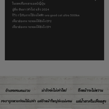
ในเขตเทือกเขาแอลป์ญี่ปุ่น
อู่ฮั่น ฉันมา (ทำไม) แล้ว 2024
รีวิว 1 ปีกับการใช้รถไฟฟ้า ora good cat ultra 500km
เที่ยวฮ่องกง จะหลงได้ยังไง EP2
เที่ยวฮ่องกง จะหลงได้ยังไง EP1