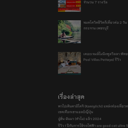
จำนวน 7 รางวัล
หมดโควิดชีวิตก็เที่ยวต่อ 2 วัน 1
กระจาน เพชรบุรี
เดอะเจมส์ไมนิงพูลวิลลา พัท
Pool Villas Pattaya) รีวิว
เรื่องล่าสุด
พาไปเดินคามิโคจิ (Kamigōchi) แหล่งท่องเที่ยวทา
เขตเทือกเขาแอลป์ญี่ปุ่น
อู่ฮั่น ฉันมา (ทำไม) แล้ว 2024
รีวิว 1 ปีกับการใช้รถไฟฟ้า ora good cat ultra