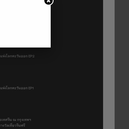
1
มฟ้าแห่งโลกตะวันออก EP2
ฟ้าแห่งโลกตะวันออก EP1
ระเทศจีน ณ กรุงเทพฯ
างวัลเที่ยวจีนฟรี