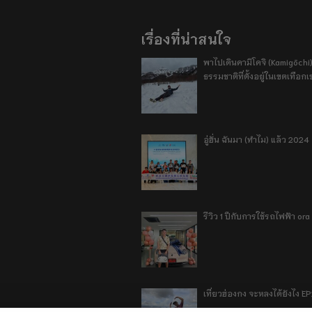
เรื่องที่น่าสนใจ
พาไปเดินคามิโคจิ (Kamigōchi)
ธรรมชาติที่ตั้งอยู่ในเขตเทือกเ
อู่ฮั่น ฉันมา (ทำไม) แล้ว 2024
รีวิว 1 ปีกับการใช้รถไฟฟ้า o
เที่ยวฮ่องกง จะหลงได้ยังไง E