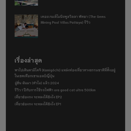
เดอะเจมส์ไมนิงพูลวิลลา พัทยา (The Gems
Mining Pool Villas Pattaya) รีวิว
เรื่องล่าสุด
พาไปเดินคามิโคจิ (Kamigōchi) แหล่งท่องเที่ยวทางธรรมชาติที่ตั้งอยู่
ในเขตเทือกเขาแอลป์ญี่ปุ่น
อู่ฮั่น ฉันมา (ทำไม) แล้ว 2024
รีวิว 1 ปีกับการใช้รถไฟฟ้า ora good cat ultra 500km
เที่ยวฮ่องกง จะหลงได้ยังไง EP2
เที่ยวฮ่องกง จะหลงได้ยังไง EP1