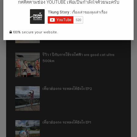
กดติดตามช่อง YOUTUBE เพื่อเป็นกำลังใจด้วยนะครับ
อู่ฮั่น ฉันมา (ทำไม) แล้ว 2024
100% secure your website.
รีวิว 1 ปีกับการใช้รถไฟฟ้า ora good cat ultra
500km
เที่ยวฮ่องกง จะหลงได้ยังไง EP2
เที่ยวฮ่องกง จะหลงได้ยังไง EP1