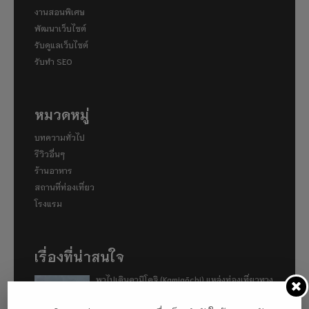
งานสอนพิเศษ
พัฒนาเว็บไซต์
รับดูแลเว็บไซต์
รับทำ SEO
หมวดหมู่
บทความทั่วไป
รีวิวอื่นๆ
ร้านอาหาร
สถานที่ท่องเที่ยว
โรงแรม
เรื่องที่น่าสนใจ
พาไปเดินคามิโคจิ (Kamigōchi) แหล่งท่องเที่ยวทาง
ธรรมชาติที่ตั้งอยู่ในเขตเทือกเขาแอลป์ญี่ปุ่น