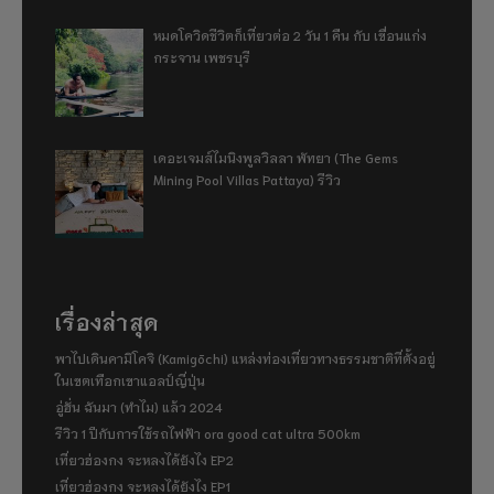
หมดโควิดชีวิตก็เที่ยวต่อ 2 วัน 1 คืน กับ เขื่อนแก่ง
กระจาน เพชรบุรี
เดอะเจมส์ไมนิงพูลวิลลา พัทยา (The Gems
Mining Pool Villas Pattaya) รีวิว
เรื่องล่าสุด
พาไปเดินคามิโคจิ (Kamigōchi) แหล่งท่องเที่ยวทางธรรมชาติที่ตั้งอยู่
ในเขตเทือกเขาแอลป์ญี่ปุ่น
อู่ฮั่น ฉันมา (ทำไม) แล้ว 2024
รีวิว 1 ปีกับการใช้รถไฟฟ้า ora good cat ultra 500km
เที่ยวฮ่องกง จะหลงได้ยังไง EP2
เที่ยวฮ่องกง จะหลงได้ยังไง EP1