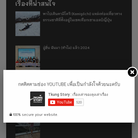
เรื่องที่น่าสนใจ
พาไปเดินคามิโคจิ (Kamigōchi) แหล่งท่องเที่ยวทาง
ธรรมชาติที่ตั้งอยู่ในเขตเทือกเขาแอลป์ญี่ปุ่น
อู่ฮั่น ฉันมา (ทำไม) แล้ว 2024
รีวิว 1 ปีกับการใช้รถไฟฟ้า ora good cat ultra
กดติดตามช่อง YOUTUBE เพื่อเป็นกำลังใจด้วยนะครับ
500km
100% secure your website.
เที่ยวฮ่องกง จะหลงได้ยังไง EP2