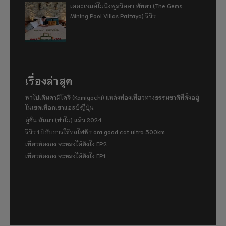
เดอะเจมส์ไมนิงพูลวิลลา พัทยา (The Gems
Mining Pool Villas Pattaya) รีวิว
เรื่องล่าสุด
พาไปเดินคามิโคจิ (Kamigōchi) แหล่งท่องเที่ยวทางธรรมชาติที่ตั้งอยู่
ในเขตเทือกเขาแอลป์ญี่ปุ่น
อู่ฮั่น ฉันมา (ทำไม) แล้ว 2024
รีวิว 1 ปีกับการใช้รถไฟฟ้า ora good cat ultra 500km
เที่ยวฮ่องกง จะหลงได้ยังไง EP2
เที่ยวฮ่องกง จะหลงได้ยังไง EP1