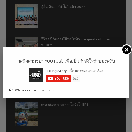
อู่ฮั่น ฉันมา (ทำไม) แล้ว 2024
รีวิว 1 ปีกับการใช้รถไฟฟ้า ora good cat ultra
500km
กดติดตามช่อง YOUTUBE เพื่อเป็นกำลังใจด้วยนะครับ
เที่ยวฮ่องกง จะหลงได้ยังไง EP2
100% secure your website.
เที่ยวฮ่องกง จะหลงได้ยังไง EP1