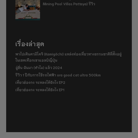
Mining Pool Villas Pattaya) รีวิว
เรื่องล่าสุด
พาไปเดินคามิโคจิ (Kamigōchi) แหล่งท่องเที่ยวทางธรรมชาติที่ตั้งอยู่
ในเขตเทือกเขาแอลป์ญี่ปุ่น
อู่ฮั่น ฉันมา (ทำไม) แล้ว 2024
รีวิว 1 ปีกับการใช้รถไฟฟ้า ora good cat ultra 500km
เที่ยวฮ่องกง จะหลงได้ยังไง EP2
เที่ยวฮ่องกง จะหลงได้ยังไง EP1