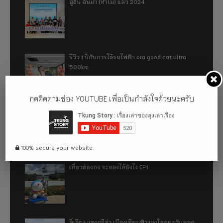
อู่ฮั่น ฉันมา (ทำไม) แล้ว 2024
รีวิว 1 ปีกับการใช้รถไฟฟ้า ora good cat ultra
500km
กดติดตามช่อง YOUTUBE เพื่อเป็นกำลังใจด้วยนะครับ
เที่ยวฮ่องกง จะหลงได้ยังไง EP2
100% secure your website.
เที่ยวฮ่องกง จะหลงได้ยังไง EP1
ลี่เจียง แชงกรีล่า เมืองเทียมฟ้าแห่งโลกตะวันออก