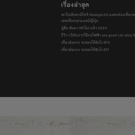
เรื่องล่าสุด
พาไปเดินคามิโคจิ (Kamigōchi) แหล่งท่องเที่ยวทา
เขตเทือกเขาแอลป์ญี่ปุ่น
อู่ฮั่น ฉันมา (ทำไม) แล้ว 2024
รีวิว 1 ปีกับการใช้รถไฟฟ้า ora good cat ultra
เที่ยวฮ่องกง จะหลงได้ยังไง EP2
เที่ยวฮ่องกง จะหลงได้ยังไง EP1