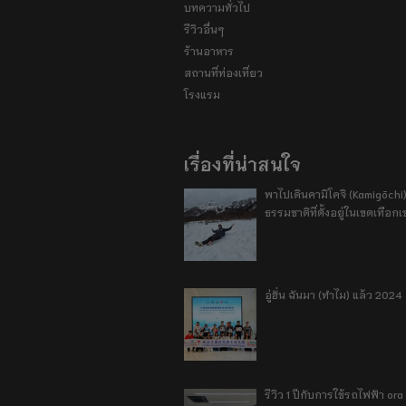
บทความทั่วไป
รีวิวอื่นๆ
ร้านอาหาร
สถานที่ท่องเที่ยว
โรงแรม
เรื่องที่น่าสนใจ
พาไปเดินคามิโคจิ (Kamigōchi)
ธรรมชาติที่ตั้งอยู่ในเขตเทือกเ
อู่ฮั่น ฉันมา (ทำไม) แล้ว 2024
รีวิว 1 ปีกับการใช้รถไฟฟ้า o