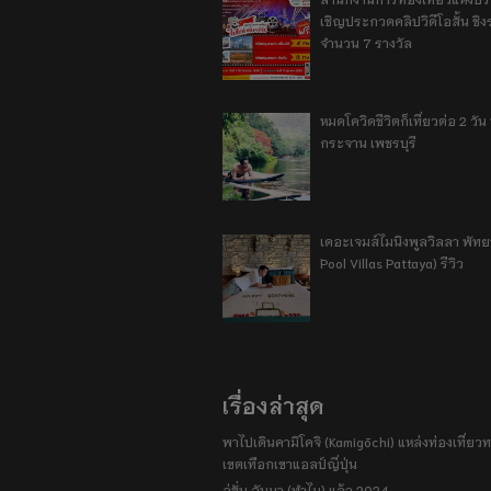
เชิญประกวดคลิปวิดีโอสั้น ชิงร
จำนวน 7 รางวัล
หมดโควิดชีวิตก็เที่ยวต่อ 2 วัน 1
กระจาน เพชรบุรี
เดอะเจมส์ไมนิงพูลวิลลา พัท
Pool Villas Pattaya) รีวิว
เรื่องล่าสุด
พาไปเดินคามิโคจิ (Kamigōchi) แหล่งท่องเที่ยวทา
เขตเทือกเขาแอลป์ญี่ปุ่น
อู่ฮั่น ฉันมา (ทำไม) แล้ว 2024