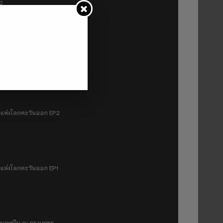
P2
1
มฟ้าแห่งโลกตะวันออก EP2
ฟ้าแห่งโลกตะวันออก EP1
ระเทศจีน ณ กรุงเทพฯ