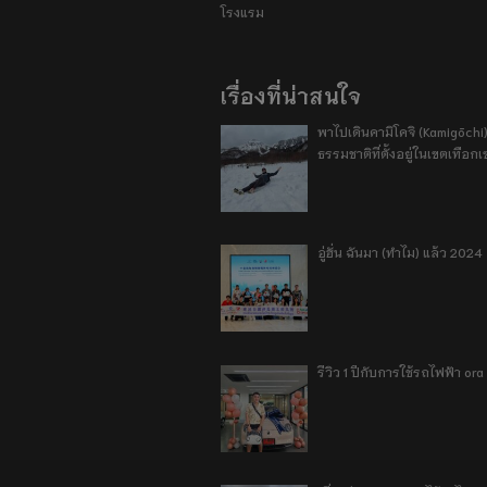
โรงแรม
เรื่องที่น่าสนใจ
พาไปเดินคามิโคจิ (Kamigōchi)
ธรรมชาติที่ตั้งอยู่ในเขตเทือกเ
อู่ฮั่น ฉันมา (ทำไม) แล้ว 2024
รีวิว 1 ปีกับการใช้รถไฟฟ้า o