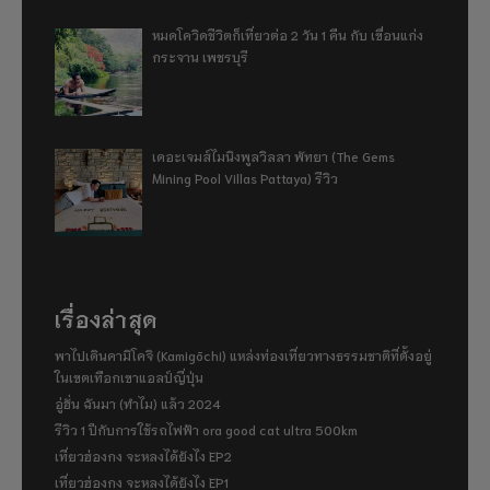
หมดโควิดชีวิตก็เที่ยวต่อ 2 วัน 1 คืน กับ เขื่อนแก่ง
กระจาน เพชรบุรี
เดอะเจมส์ไมนิงพูลวิลลา พัทยา (The Gems
Mining Pool Villas Pattaya) รีวิว
เรื่องล่าสุด
พาไปเดินคามิโคจิ (Kamigōchi) แหล่งท่องเที่ยวทางธรรมชาติที่ตั้งอยู่
ในเขตเทือกเขาแอลป์ญี่ปุ่น
อู่ฮั่น ฉันมา (ทำไม) แล้ว 2024
รีวิว 1 ปีกับการใช้รถไฟฟ้า ora good cat ultra 500km
เที่ยวฮ่องกง จะหลงได้ยังไง EP2
เที่ยวฮ่องกง จะหลงได้ยังไง EP1