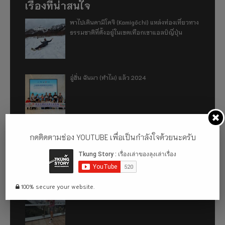
เรื่องที่น่าสนใจ
พาไปเดินคามิโคจิ (Kamigōchi) แหล่งท่องเที่ยวทาง
ธรรมชาติที่ตั้งอยู่ในเขตเทือกเขาแอลป์ญี่ปุ่น
อู่ฮั่น ฉันมา (ทำไม) แล้ว 2024
รีวิว 1 ปีกับการใช้รถไฟฟ้า ora good cat ultra
กดติดตามช่อง YOUTUBE เพื่อเป็นกำลังใจด้วยนะครับ
500km
100% secure your website.
เที่ยวฮ่องกง จะหลงได้ยังไง EP2