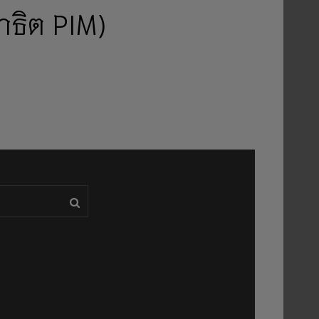
าธิต PIM)