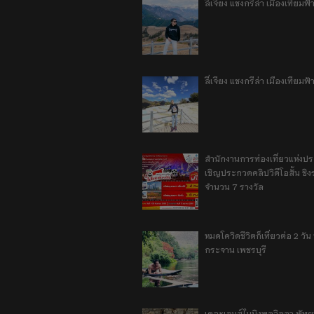
ลี่เจียง แชงกรีล่า เมืองเทีย
ลี่เจียง แชงกรีล่า เมืองเทียม
สำนักงานการท่องเที่ยวแห่งป
เชิญประกวดคลิปวิดีโอสั้น ชิงร
จำนวน 7 รางวัล
หมดโควิดชีวิตก็เที่ยวต่อ 2 วัน 1
กระจาน เพชรบุรี
เดอะเจมส์ไมนิงพูลวิลลา พัท