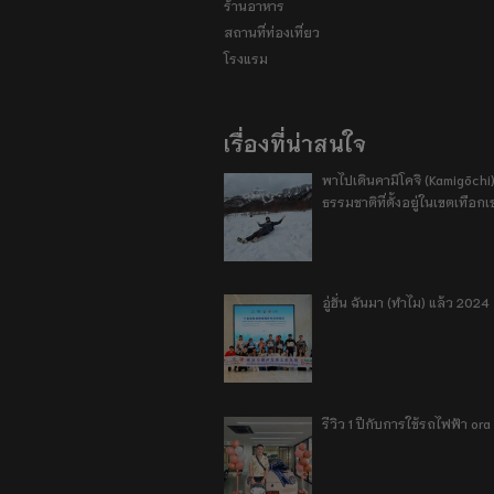
ร้านอาหาร
สถานที่ท่องเที่ยว
โรงแรม
เรื่องที่น่าสนใจ
พาไปเดินคามิโคจิ (Kamigōchi)
ธรรมชาติที่ตั้งอยู่ในเขตเทือกเ
อู่ฮั่น ฉันมา (ทำไม) แล้ว 2024
รีวิว 1 ปีกับการใช้รถไฟฟ้า o