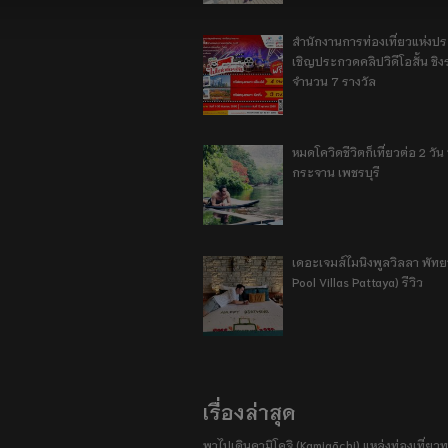
สำนักงานการท่องเที่ยวแห่งป
เชิญประกวดคลิปวิดีโอสั้น ชิงร
จำนวน 7 รางวัล
หมดโควิดชีวิตก็เที่ยวต่อ 2 วัน 1
กระจาน เพชรบุรี
เดอะเจมส์ไมนิงพูลวิลลา พัท
Pool Villas Pattaya) รีวิว
เรื่องล่าสุด
พาไปเดินคามิโคจิ (Kamigōchi) แหล่งท่องเที่ยวทา