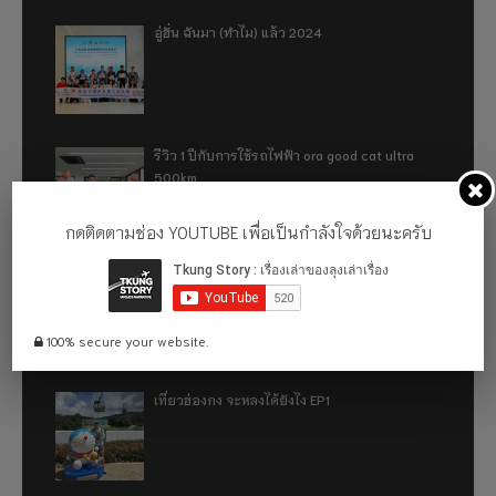
อู่ฮั่น ฉันมา (ทำไม) แล้ว 2024
รีวิว 1 ปีกับการใช้รถไฟฟ้า ora good cat ultra
500km
กดติดตามช่อง YOUTUBE เพื่อเป็นกำลังใจด้วยนะครับ
เที่ยวฮ่องกง จะหลงได้ยังไง EP2
100% secure your website.
เที่ยวฮ่องกง จะหลงได้ยังไง EP1