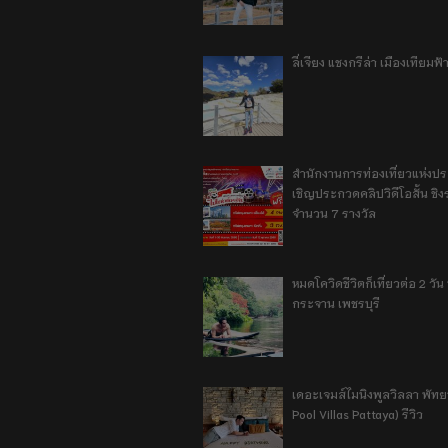
ลี่เจียง แชงกรีล่า เมืองเทียม
สำนักงานการท่องเที่ยวแห่งป
เชิญประกวดคลิปวิดีโอสั้น ชิงร
จำนวน 7 รางวัล
หมดโควิดชีวิตก็เที่ยวต่อ 2 วัน 1
กระจาน เพชรบุรี
เดอะเจมส์ไมนิงพูลวิลลา พัท
Pool Villas Pattaya) รีวิว