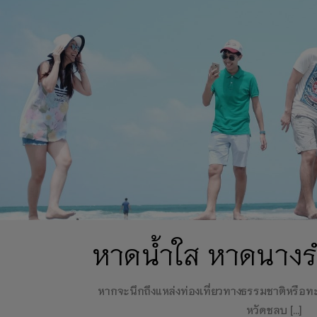
หาดน้ำใส หาดนางรำ
หากจะนึกถึงแหล่งท่องเที่ยวทางธรรมชาติหรือทะเล
หวัดชลบ […]