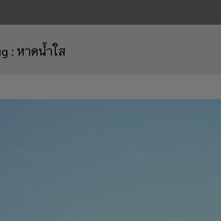
ag :
หาดน้ำใส