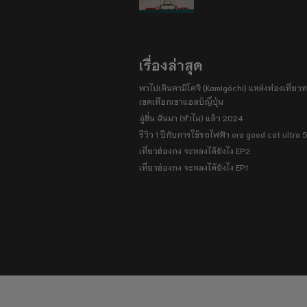
เรื่องล่าสุด
พาไปเดินคามิโคจิ (Kamigōchi) แหล่งท่องเที่ยวทา
เขตเทือกเขาแอลป์ญี่ปุ่น
อู่ฮั่น ฉันมา (ทำไม) แล้ว 2024
รีวิว 1 ปีกับการใช้รถไฟฟ้า ora good cat ultra
เที่ยวฮ่องกง จะหลงได้ยังไง EP2
เที่ยวฮ่องกง จะหลงได้ยังไง EP1