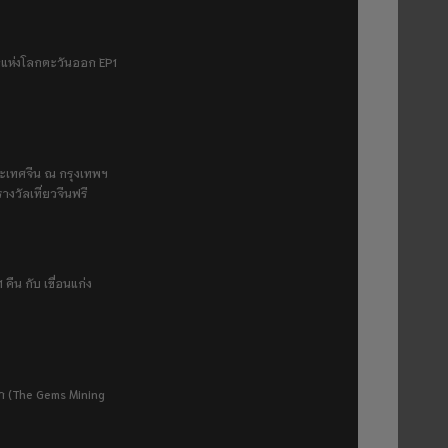
ฟ้าแห่งโลกตะวันออก EP1
ระเทศจีน ณ กรุงเทพฯ
างวัลเที่ยวจีนฟรี
 คืน กับ เขื่อนแก่ง
ยา (The Gems Mining