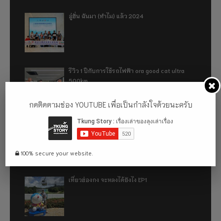
อู่ฮั่น ฉันมา (ทำไม) แล้ว 2024
รีวิว 1 ปีกับการใช้รถไฟฟ้า ora good cat ultra
500km
กดติดตามช่อง YOUTUBE เพื่อเป็นกำลังใจด้วยนะครับ
เที่ยวฮ่องกง จะหลงได้ยังไง EP2
100% secure your website.
เที่ยวฮ่องกง จะหลงได้ยังไง EP1