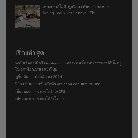
เดอะเจมส์ไมนิงพูลวิลลา พัทยา (The Gems
Mining Pool Villas Pattaya) รีวิว
เรื่องล่าสุด
พาไปเดินคามิโคจิ (Kamigōchi) แหล่งท่องเที่ยวทางธรรมชาติที่ตั้งอยู่
ในเขตเทือกเขาแอลป์ญี่ปุ่น
อู่ฮั่น ฉันมา (ทำไม) แล้ว 2024
รีวิว 1 ปีกับการใช้รถไฟฟ้า ora good cat ultra 500km
เที่ยวฮ่องกง จะหลงได้ยังไง EP2
เที่ยวฮ่องกง จะหลงได้ยังไง EP1