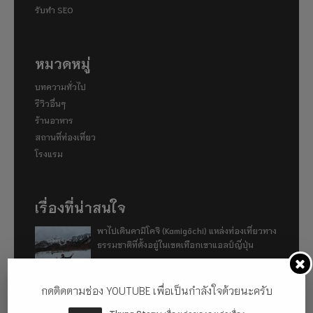
รับทำ SEO
หมวดหมู่
บทความทั่วไป
รีวิวอื่นๆ
ร้านอาหาร
สถานที่ท่องเที่ยว
โรงแรม
เรื่องที่น่าสนใจ
พาไปเดินคามิโคจิ (Kamigōchi) แหล่งท่องเที่ยวทาง
ธรรมชาติที่ตั้งอยู่ในเขตเทือกเขาแอลป์ญี่ปุ่น
กดติดตามช่อง YOUTUBE เพื่อเป็นกำลังใจด้วยนะครับ
อู่ฮั่น ฉันมา (ทำไม) แล้ว 2024