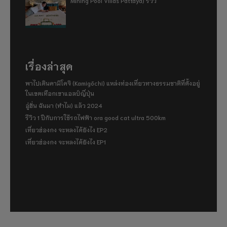
Mining Pool Villas Pattaya) รีวิว
เรื่องล่าสุด
พาไปเดินคามิโคจิ (Kamigōchi) แหล่งท่องเที่ยวทางธรรมชาติที่ตั้งอยู่
ในเขตเทือกเขาแอลป์ญี่ปุ่น
อู่ฮั่น ฉันมา (ทำไม) แล้ว 2024
รีวิว 1 ปีกับการใช้รถไฟฟ้า ora good cat ultra 500km
เที่ยวฮ่องกง จะหลงได้ยังไง EP2
เที่ยวฮ่องกง จะหลงได้ยังไง EP1