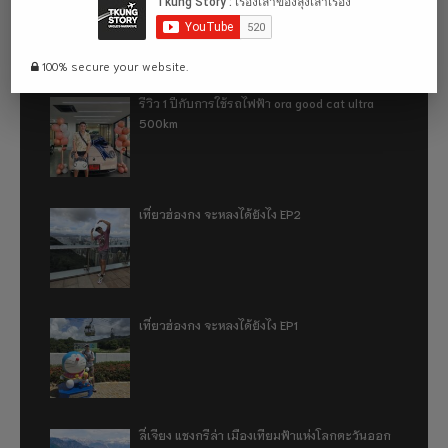
100% secure your website.
รีวิว 1 ปีกับการใช้รถไฟฟ้า ora good cat ultra
500km
เที่ยวฮ่องกง จะหลงได้ยังไง EP2
เที่ยวฮ่องกง จะหลงได้ยังไง EP1
ลี่เจียง แชงกรีล่า เมืองเทียมฟ้าแห่งโลกตะวันออก