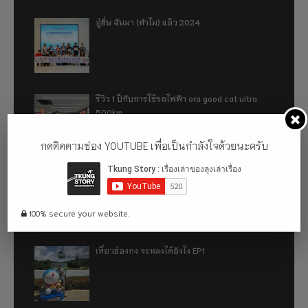
อู่ฮั่น ฉันมา (ทำไม) แล้ว 2024
รีวิว 1 ปีกับการใช้รถไฟฟ้า ora good cat ultra
500km
กดติดตามช่อง YOUTUBE เพื่อเป็นกำลังใจด้วยนะครับ
เที่ยวฮ่องกง จะหลงได้ยังไง EP2
100% secure your website.
เที่ยวฮ่องกง จะหลงได้ยังไง EP1