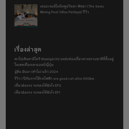
เดอะเจมส์ไมนิงพูลวิลลา พัทยา (The Gems
Mining Pool Villas Pattaya) รีวิว
เรื่องล่าสุด
พาไปเดินคามิโคจิ (Kamigōchi) แหล่งท่องเที่ยวทางธรรมชาติที่ตั้งอยู่
ในเขตเทือกเขาแอลป์ญี่ปุ่น
อู่ฮั่น ฉันมา (ทำไม) แล้ว 2024
รีวิว 1 ปีกับการใช้รถไฟฟ้า ora good cat ultra 500km
เที่ยวฮ่องกง จะหลงได้ยังไง EP2
เที่ยวฮ่องกง จะหลงได้ยังไง EP1