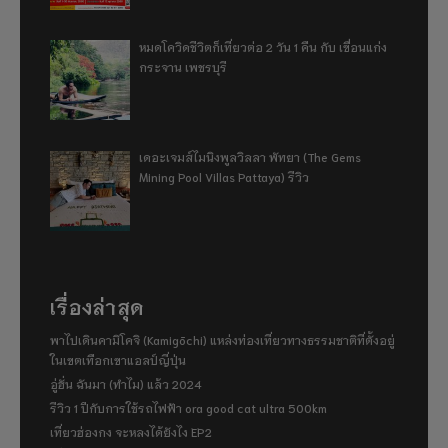
หมดโควิดชีวิตก็เที่ยวต่อ 2 วัน 1 คืน กับ เขื่อนแก่ง
กระจาน เพชรบุรี
เดอะเจมส์ไมนิงพูลวิลลา พัทยา (The Gems
Mining Pool Villas Pattaya) รีวิว
เรื่องล่าสุด
พาไปเดินคามิโคจิ (Kamigōchi) แหล่งท่องเที่ยวทางธรรมชาติที่ตั้งอยู่
ในเขตเทือกเขาแอลป์ญี่ปุ่น
อู่ฮั่น ฉันมา (ทำไม) แล้ว 2024
รีวิว 1 ปีกับการใช้รถไฟฟ้า ora good cat ultra 500km
เที่ยวฮ่องกง จะหลงได้ยังไง EP2