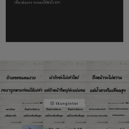
เที่ยวฮ่องกง จะหลงได้ยังไง EP1
tkunginter