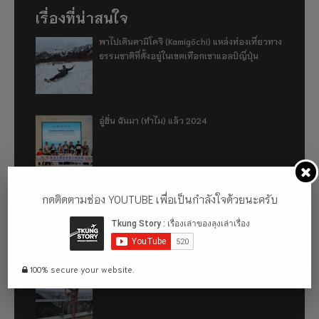
เรื่องที่น่าสนใจ
พาไปเดินคามิโคจิ (Kamigōchi) แหล่งท่องเที่ยวทาง
ธรรมชาติที่ตั้งอยู่ในเขตเทือกเขาแอลป์ญี่ปุ่น
อู่ฮั่น ฉันมา (ทำไม) แล้ว 2024
กดติดตามช่อง YOUTUBE เพื่อเป็นกำลังใจด้วยนะครับ
รีวิว 1 ปีกับการใช้รถไฟฟ้า ora good cat ultra
500km
100% secure your website.
เที่ยวฮ่องกง จะหลงได้ยังไง EP2