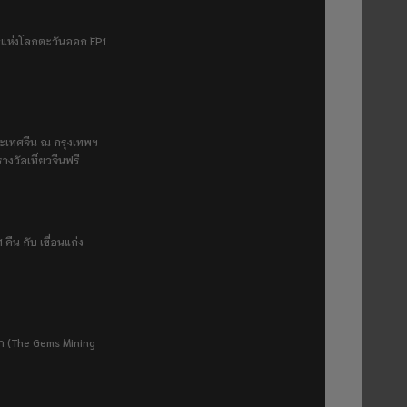
ฟ้าแห่งโลกตะวันออก EP1
ระเทศจีน ณ กรุงเทพฯ
างวัลเที่ยวจีนฟรี
 คืน กับ เขื่อนแก่ง
ยา (The Gems Mining