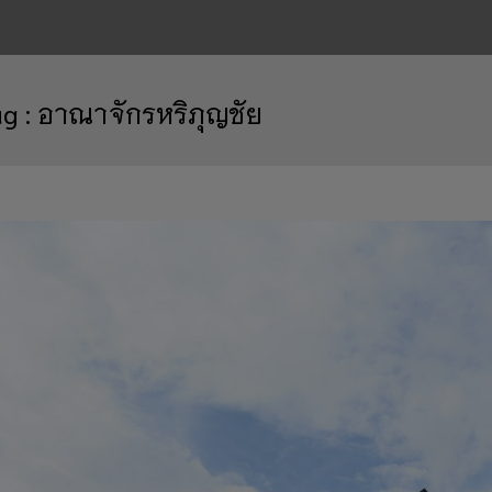
ag :
อาณาจักรหริภุญชัย