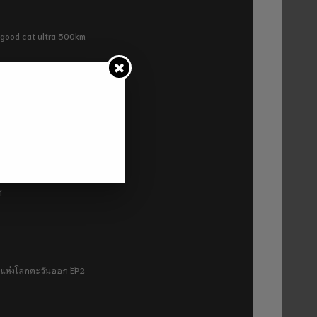
ra good cat ultra 500km
P2
1
มฟ้าแห่งโลกตะวันออก EP2