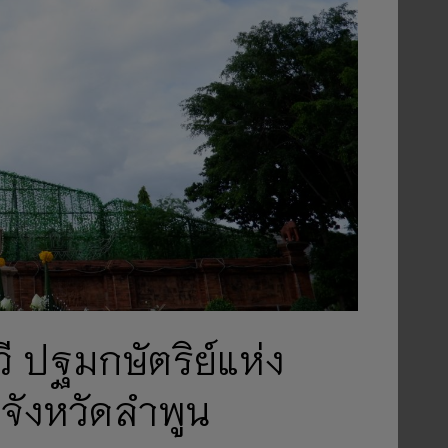
ี ปฐมกษัตริย์แห่ง
จังหวัดลำพูน