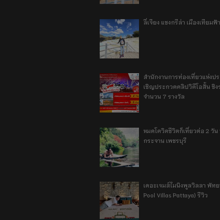
ลี่เจียง แชงกรีล่า เมืองเทียม
สำนักงานการท่องเที่ยวแห่งป
เชิญประกวดคลิปวิดีโอสั้น ชิงร
จำนวน 7 รางวัล
หมดโควิดชีวิตก็เที่ยวต่อ 2 วัน 1
กระจาน เพชรบุรี
เดอะเจมส์ไมนิงพูลวิลลา พัท
Pool Villas Pattaya) รีวิว