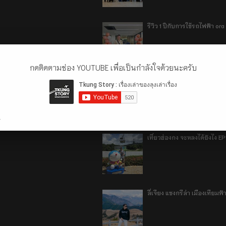
รีวิว 1 ปีกับการใช้รถไฟฟ้า o
กดติดตามช่อง YOUTUBE เพื่อเป็นกำลังใจด้วยนะครับ
เที่ยวฮ่องกง จะหลงได้ยังไง E
.
เที่ยวฮ่องกง จะหลงได้ยังไง EP
ลี่เจียง แชงกรีล่า เมืองเทีย