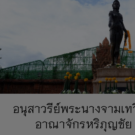
อนุสาวรีย์พระนางจามเทว
อาณาจักรหริภุญชัย 