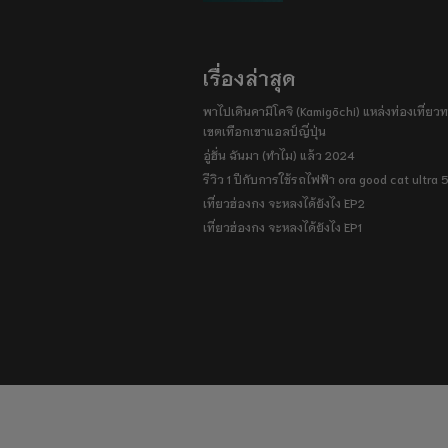
เรื่องล่าสุด
พาไปเดินคามิโคจิ (Kamigōchi) แหล่งท่องเที่ยวทา
เขตเทือกเขาแอลป์ญี่ปุ่น
อู่ฮั่น ฉันมา (ทำไม) แล้ว 2024
รีวิว 1 ปีกับการใช้รถไฟฟ้า ora good cat ultra
เที่ยวฮ่องกง จะหลงได้ยังไง EP2
เที่ยวฮ่องกง จะหลงได้ยังไง EP1