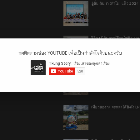
อู่ฮั่น ฉันมา (ทำไม) แล้ว 2024
รีวิว 1 ปีกับการใช้รถไฟฟ้า o
กดติดตามช่อง YOUTUBE เพื่อเป็นกำลังใจด้วยนะครับ
เที่ยวฮ่องกง จะหลงได้ยังไง E
.
เที่ยวฮ่องกง จะหลงได้ยังไง EP