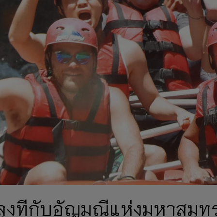
ลุงทีกับอัญมณีแห่งมหาสมุท