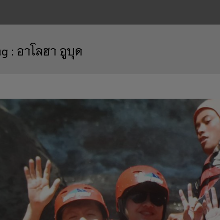
ag :
อาโลฮา อูบุด