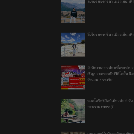
ลี่เจียง แชงกรีล่า เมืองเทีย
ลี่เจียง แชงกรีล่า เมืองเทียม
สำนักงานการท่องเที่ยวแห่งป
เชิญประกวดคลิปวิดีโอสั้น ชิงร
จำนวน 7 รางวัล
หมดโควิดชีวิตก็เที่ยวต่อ 2 วัน 1
กระจาน เพชรบุรี
เดอะเจมส์ไมนิงพูลวิลลา พัท