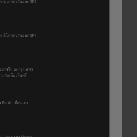
มฟ้าแห่งโลกตะวันออก EP2
ฟ้าแห่งโลกตะวันออก EP1
ระเทศจีน ณ กรุงเทพฯ
างวัลเที่ยวจีนฟรี
 คืน กับ เขื่อนแก่ง
ยา (The Gems Mining