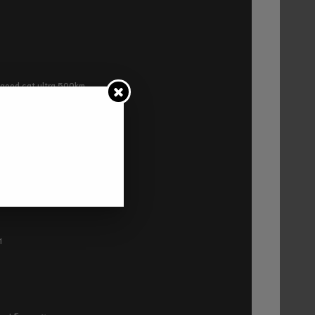
ra good cat ultra 500km
P2
1