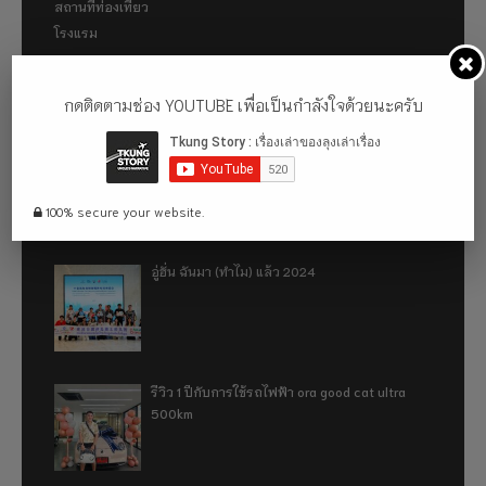
สถานที่ท่องเที่ยว
โรงแรม
กดติดตามช่อง YOUTUBE เพื่อเป็นกำลังใจด้วยนะครับ
เรื่องที่น่าสนใจ
พาไปเดินคามิโคจิ (Kamigōchi) แหล่งท่องเที่ยวทาง
ธรรมชาติที่ตั้งอยู่ในเขตเทือกเขาแอลป์ญี่ปุ่น
100% secure your website.
อู่ฮั่น ฉันมา (ทำไม) แล้ว 2024
รีวิว 1 ปีกับการใช้รถไฟฟ้า ora good cat ultra
500km