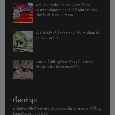
สำนักงานการท่องเที่ยวแห่งประเทศจีน ณ
กรุงเทพฯ เชิญประกวดคลิปวิดีโอสั้น ชิงรางวัล
เที่ยวจีนฟรี จำนวน 7 รางวัล
หมดโควิดชีวิตก็เที่ยวต่อ 2 วัน 1 คืน กับ เขื่อนแก่ง
กระจาน เพชรบุรี
เดอะเจมส์ไมนิงพูลวิลลา พัทยา (The Gems
Mining Pool Villas Pattaya) รีวิว
เรื่องล่าสุด
พาไปเดินคามิโคจิ (Kamigōchi) แหล่งท่องเที่ยวทางธรรมชาติที่ตั้งอยู่
ในเขตเทือกเขาแอลป์ญี่ปุ่น