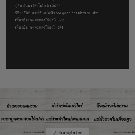
อู่ฮั่น ฉันมา (ทำไม) แล้ว 2024
รีวิว 1 ปีกับการใช้รถไฟฟ้า ora good cat ultra 500km
เที่ยวฮ่องกง จะหลงได้ยังไง EP2
เที่ยวฮ่องกง จะหลงได้ยังไง EP1
tkunginter