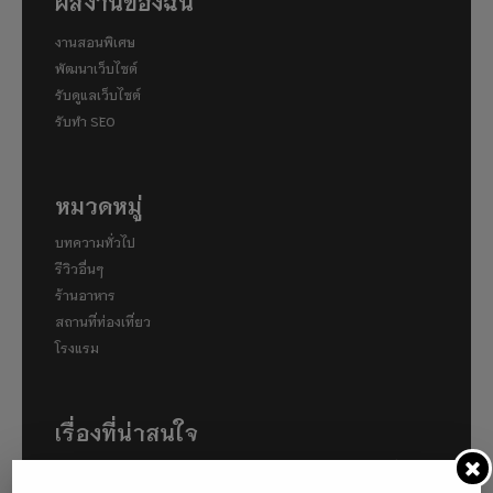
ผลงานของฉัน
งานสอนพิเศษ
พัฒนาเว็บไซต์
รับดูแลเว็บไซต์
รับทำ SEO
หมวดหมู่
บทความทั่วไป
รีวิวอื่นๆ
ร้านอาหาร
สถานที่ท่องเที่ยว
โรงแรม
เรื่องที่น่าสนใจ
พาไปเดินคามิโคจิ (Kamigōchi) แหล่งท่องเที่ยวทาง
ธรรมชาติที่ตั้งอยู่ในเขตเทือกเขาแอลป์ญี่ปุ่น