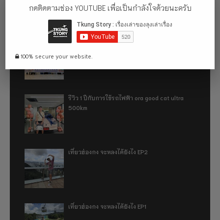
กดติดตามช่อง YOUTUBE เพื่อเป็นกำลังใจด้วยนะครับ
อู่ฮั่น ฉันมา (ทำไม) แล้ว 2024
100% secure your website.
รีวิว 1 ปีกับการใช้รถไฟฟ้า ora good cat ultra
500km
เที่ยวฮ่องกง จะหลงได้ยังไง EP2
เที่ยวฮ่องกง จะหลงได้ยังไง EP1