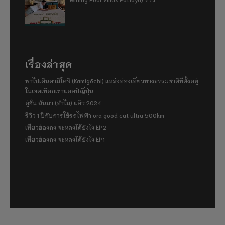
เรื่องล่าสุด
พาไปเดินคามิโคจิ (Kamigōchi) แหล่งท่องเที่ยวทางธรรมชาติที่ตั้งอยู่
ในเขตเทือกเขาแอลป์ญี่ปุ่น
อู่ฮั่น ฉันมา (ทำไม) แล้ว 2024
รีวิว 1 ปีกับการใช้รถไฟฟ้า ora good cat ultra 500km
เที่ยวฮ่องกง จะหลงได้ยังไง EP2
เที่ยวฮ่องกง จะหลงได้ยังไง EP1