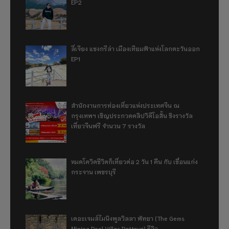
EP2
ลี่เจียง แชงกรีล่า เมืองเทียมฟ้าแห่งโลกตะวันออก
EP1
สำนักงานการท่องเที่ยวแห่งประเทศจีน ณ
กรุงเทพฯ เชิญประกวดคลิปวิดีโอสั้น ชิงรางวัล
เที่ยวจีนฟรี จำนวน 7 รางวัล
หมดโควิดชีวิตก็เที่ยวต่อ 2 วัน 1 คืน กับ เขื่อนแก่ง
กระจาน เพชรบุรี
เดอะเจมส์ไมนิงพูลวิลลา พัทยา (The Gems
Mining Pool Villas Pattaya) รีวิว