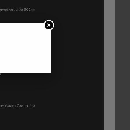
ra good cat ultra 500km
P2
1
มฟ้าแห่งโลกตะวันออก EP2