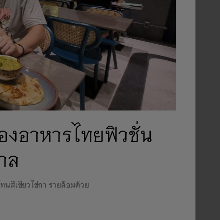
องอาหารไทยฟิวชั่น
าล
นสีเขียวไข่กา รายล้อมด้วย