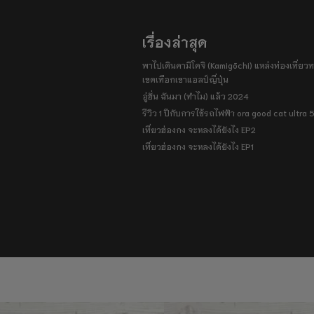
เรื่องล่าสุด
พาไปเดินคามิโคจิ (Kamigōchi) แหล่งท่องเที่ยวทา
เขตเทือกเขาแอลป์ญี่ปุ่น
อู่ฮั่น ฉันมา (ทำไม) แล้ว 2024
รีวิว 1 ปีกับการใช้รถไฟฟ้า ora good cat ultra
เที่ยวฮ่องกง จะหลงได้ยังไง EP2
เที่ยวฮ่องกง จะหลงได้ยังไง EP1