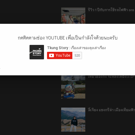
รีวิว 1 ปีกับการใช้รถไฟฟ้า o
กดติดตามช่อง YOUTUBE เพื่อเป็นกำลังใจด้วยนะครับ
เที่ยวฮ่องกง จะหลงได้ยังไง E
.
เที่ยวฮ่องกง จะหลงได้ยังไง EP
ลี่เจียง แชงกรีล่า เมืองเทีย