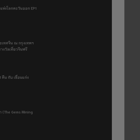
ฟ้าแห่งโลกตะวันออก EP1
ระเทศจีน ณ กรุงเทพฯ
างวัลเที่ยวจีนฟรี
 คืน กับ เขื่อนแก่ง
ยา (The Gems Mining