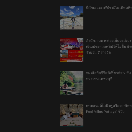
ลี่เจียง แชงกรีล่า เมืองเทียม
สำนักงานการท่องเที่ยวแห่งป
เชิญประกวดคลิปวิดีโอสั้น ชิงร
จำนวน 7 รางวัล
หมดโควิดชีวิตก็เที่ยวต่อ 2 วัน 1
กระจาน เพชรบุรี
เดอะเจมส์ไมนิงพูลวิลลา พัท
Pool Villas Pattaya) รีวิว