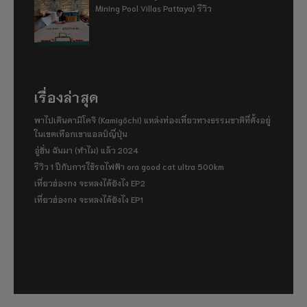
Mining Pool Villas Pattaya) รีวิว
เรื่องล่าสุด
พาไปเดินคามิโคจิ (Kamigōchi) แหล่งท่องเที่ยวทางธรรมชาติที่ตั้งอยู่
ในเขตเทือกเขาแอลป์ญี่ปุ่น
อู่ฮั่น ฉันมา (ทำไม) แล้ว 2024
รีวิว 1 ปีกับการใช้รถไฟฟ้า ora good cat ultra 500km
เที่ยวฮ่องกง จะหลงได้ยังไง EP2
เที่ยวฮ่องกง จะหลงได้ยังไง EP1