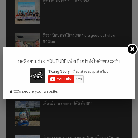
อู่ฮั่น ฉันมา (ทำไม) แล้ว 2024
รีวิว 1 ปีกับการใช้รถไฟฟ้า ora good cat ultra
500km
กดติดตามช่อง YOUTUBE เพื่อเป็นกำลังใจด้วยนะครับ
เที่ยวฮ่องกง จะหลงได้ยังไง EP2
100% secure your website.
เที่ยวฮ่องกง จะหลงได้ยังไง EP1
ลี่เจียง แชงกรีล่า เมืองเทียมฟ้าแห่งโลกตะวันออก