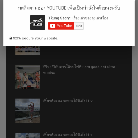
ธรรมชาติที่ตั้งอยู่ในเขตเทือกเขาแอลป์ญี่ปุ่น
กดติดตามช่อง YOUTUBE เพื่อเป็นกำลังใจด้วยนะครับ
อู่ฮั่น ฉันมา (ทำไม) แล้ว 2024
100% secure your website.
รีวิว 1 ปีกับการใช้รถไฟฟ้า ora good cat ultra
500km
เที่ยวฮ่องกง จะหลงได้ยังไง EP2
เที่ยวฮ่องกง จะหลงได้ยังไง EP1