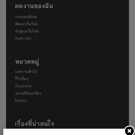
ผลงานของฉัน
งานสอนพิเศษ
พัฒนาเว็บไซต์
รับดูแลเว็บไซต์
รับทำ SEO
หมวดหมู่
บทความทั่วไป
รีวิวอื่นๆ
ร้านอาหาร
สถานที่ท่องเที่ยว
โรงแรม
เรื่องที่น่าสนใจ
พาไปเดินคามิโคจิ (Kamigōchi) แหล่งท่องเที่ยวทาง