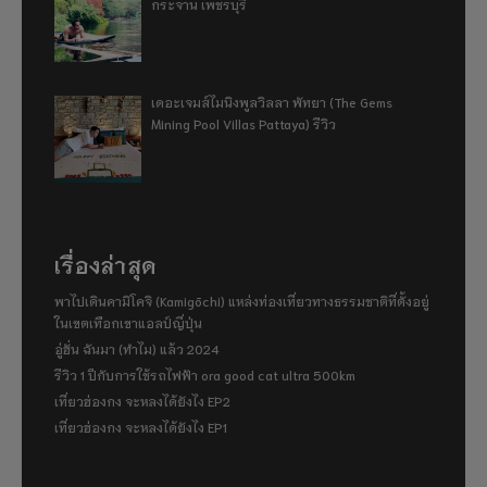
กระจาน เพชรบุรี
เดอะเจมส์ไมนิงพูลวิลลา พัทยา (The Gems
Mining Pool Villas Pattaya) รีวิว
เรื่องล่าสุด
พาไปเดินคามิโคจิ (Kamigōchi) แหล่งท่องเที่ยวทางธรรมชาติที่ตั้งอยู่
ในเขตเทือกเขาแอลป์ญี่ปุ่น
อู่ฮั่น ฉันมา (ทำไม) แล้ว 2024
รีวิว 1 ปีกับการใช้รถไฟฟ้า ora good cat ultra 500km
เที่ยวฮ่องกง จะหลงได้ยังไง EP2
เที่ยวฮ่องกง จะหลงได้ยังไง EP1