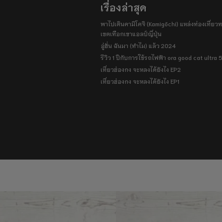
เรื่องล่าสุด
พาไปเดินคามิโคจิ (Kamigōchi) แหล่งท่องเที่ยวทา
เขตเทือกเขาแอลป์ญี่ปุ่น
อู่ฮั่น ฉันมา (ทำไม) แล้ว 2024
รีวิว 1 ปีกับการใช้รถไฟฟ้า ora good cat ultra
เที่ยวฮ่องกง จะหลงได้ยังไง EP2
เที่ยวฮ่องกง จะหลงได้ยังไง EP1