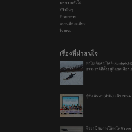
บทความทั่วไป
รีวิวอื่นๆ
ร้านอาหาร
สถานที่ท่องเที่ยว
โรงแรม
เรื่องที่น่าสนใจ
พาไปเดินคามิโคจิ (Kamigōchi)
ธรรมชาติที่ตั้งอยู่ในเขตเทือกเ
อู่ฮั่น ฉันมา (ทำไม) แล้ว 2024
รีวิว 1 ปีกับการใช้รถไฟฟ้า o