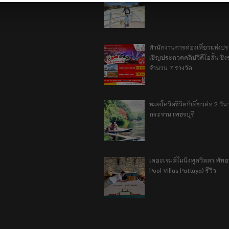
สำนักงานการท่องเที่ยวแห่งป
เชิญประกวดคลิปวิดีโอสั้น ชิงร
จำนวน 7 รางวัล
หมดโควิดชีวิตก็เที่ยวต่อ 2 วัน 1
กระจาน เพชรบุรี
เดอะเจมส์ไมนิงพูลวิลลา พัท
Pool Villas Pattaya) รีวิว