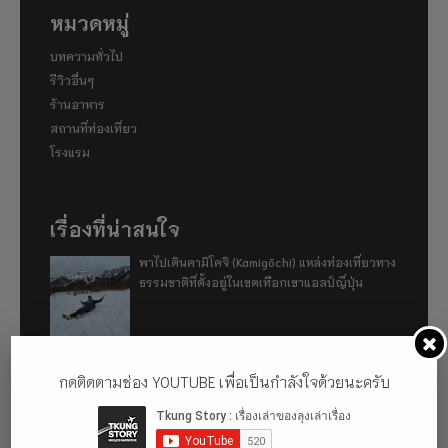
หมวดหมู่
บทความทั่วไป
รีวิวอื่นๆ
ร้านอาหาร
สถานที่ท่องเที่ยว
โรงแรม
เรื่องที่น่าสนใจ
พาไปเดินคามิโคจิ (Kamigōchi) แหล่งท่องเที่ยวทาง
ธรรมชาติที่ตั้งอยู่ในเขตเทือกเขาแอลป์ญี่ปุ่น
อู่ฮั่น ฉันมา (ทำไม) แล้ว 2024
กดติดตามช่อง YOUTUBE เพื่อเป็นกำลังใจด้วยนะครับ