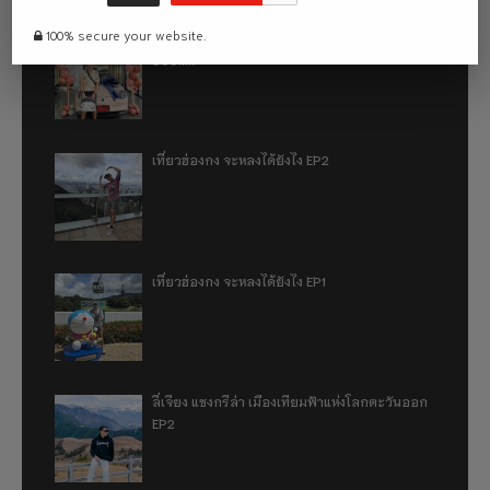
100% secure your website.
รีวิว 1 ปีกับการใช้รถไฟฟ้า ora good cat ultra
500km
เที่ยวฮ่องกง จะหลงได้ยังไง EP2
เที่ยวฮ่องกง จะหลงได้ยังไง EP1
ลี่เจียง แชงกรีล่า เมืองเทียมฟ้าแห่งโลกตะวันออก
EP2