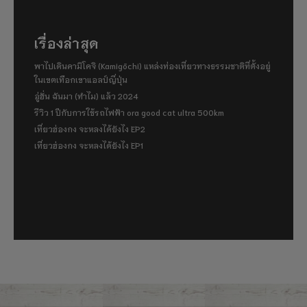
เรื่องล่าสุด
พาไปเดินคามิโคจิ (Kamigōchi) แหล่งท่องเที่ยวทางธรรมชาติที่ตั้งอยู่
ในเขตเทือกเขาแอลป์ญี่ปุ่น
อู่ฮั่น ฉันมา (ทำไม) แล้ว 2024
รีวิว 1 ปีกับการใช้รถไฟฟ้า ora good cat ultra 500km
เที่ยวฮ่องกง จะหลงได้ยังไง EP2
เที่ยวฮ่องกง จะหลงได้ยังไง EP1